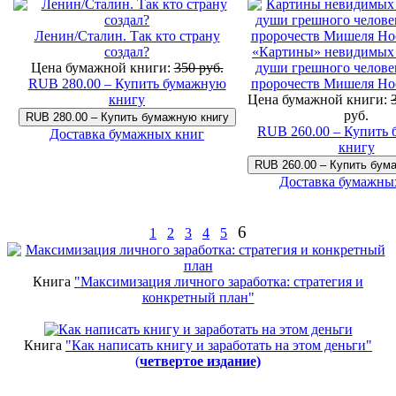
Ленин/Сталин. Так кто страну
создал?
«Картины» невидимых 
Цена бумажной книги:
350 руб.
души грешного челове
RUB 280.00 – Купить бумажную
пророчеств Мишеля Но
книгу
Цена бумажной книги:
руб.
RUB 260.00 – Купить
Доставка бумажных книг
книгу
Доставка бумажны
6
1
2
3
4
5
Книга
"Максимизация личного заработка: стратегия и
конкретный план"
Книга
"Как написать книгу и заработать на этом деньги"
(
четвертое издание)
Новинки