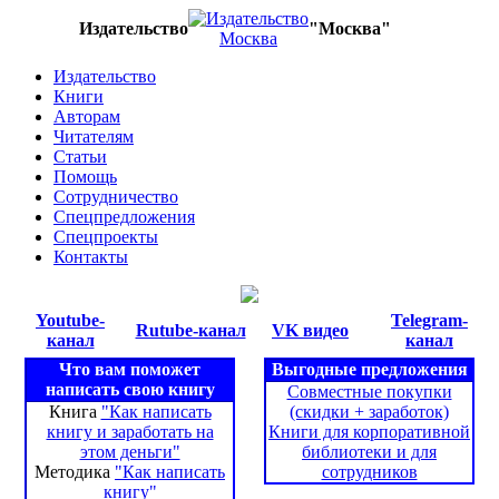
Издательство
"Москва"
Издательство
Книги
Авторам
Читателям
Статьи
Помощь
Сотрудничество
Спецпредложения
Спецпроекты
Контакты
Youtube-
Telegram-
Rutube-канал
VK видео
канал
канал
Что вам поможет
Выгодные предложения
написать свою книгу
Совместные покупки
Книга
"Как написать
(скидки + заработок)
книгу и заработать на
Книги для корпоративной
этом деньги"
библиотеки и для
Методика
"Как написать
сотрудников
книгу"