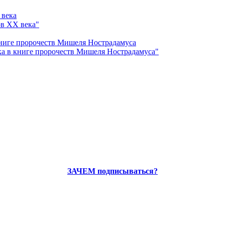
ов ХХ века"
а в книге пророчеств Мишеля Нострадамуса"
ЗАЧЕМ подписываться?