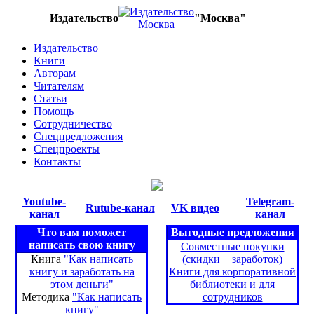
Издательство
"Москва"
Издательство
Книги
Авторам
Читателям
Статьи
Помощь
Сотрудничество
Спецпредложения
Спецпроекты
Контакты
Youtube-
Telegram-
Rutube-канал
VK видео
канал
канал
Что вам поможет
Выгодные предложения
написать свою книгу
Совместные покупки
Книга
"Как написать
(скидки + заработок)
книгу и заработать на
Книги для корпоративной
этом деньги"
библиотеки и для
Методика
"Как написать
сотрудников
книгу"