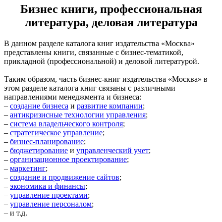
Бизнес книги, профессиональная
литература, деловая литература
В данном разделе каталога книг издательства «Москва»
представлены книги, связанные с бизнес-тематикой,
прикладной (профессиональной) и деловой литературой.
Таким образом, часть бизнес-книг издательства «Москва» в
этом разделе каталога книг связаны с различными
направлениями менеджмента и бизнеса:
–
создание бизнеса
и
развитие компании
;
–
антикризисные технологии управления
;
–
система владельческого контроля
;
–
стратегическое управление
;
–
бизнес-планирование
;
–
бюджетирование
и
управленческий учет
;
–
организационное проектирование
;
–
маркетинг
;
–
создание и продвижение сайтов
;
–
экономика и финансы
;
–
управление проектами
;
–
управление персоналом
;
– и т.д.