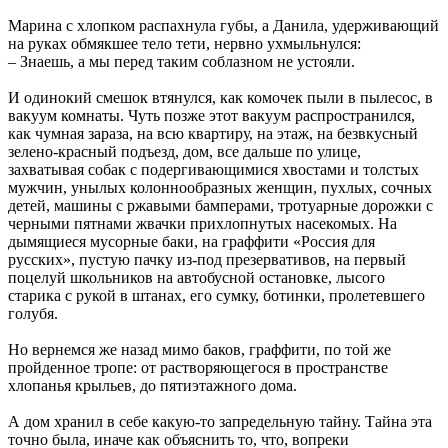
Марина с хлопком распахнула губы, а Данила, удерживающий
на руках обмякшее тело тети, нервно ухмыльнулся:
– Знаешь, а мы перед таким соблазном не устояли.
И одинокий смешок втянулся, как комочек пыли в пылесос, в
вакуум комнаты. Чуть позже этот вакуум распространился,
как чумная зараза, на всю квартиру, на этаж, на безвкусный
зелено-красный подъезд, дом, все дальше по улице,
захватывая собак с подергивающимися хвостами и толстых
мужчин, унылых колоннообразных женщин, пухлых, сочных
детей, машины с ржавыми бамперами, тротуарные дорожки с
черными пятнами жвачки прихлопнутых насекомых. На
дымящиеся мусорные баки, на граффити «Россия для
русских», пустую пачку из-под презервативов, на первый
поцелуй школьников на автобусной остановке, лысого
старика с рукой в штанах, его сумку, ботинки, пролетевшего
голубя.
Но вернемся же назад мимо баков, граффити, по той же
пройденное тропе: от растворяющегося в пространстве
хлопанья крыльев, до пятиэтажного дома.
А дом хранил в себе какую-то запредельную тайну. Тайна эта
точно была, иначе как объяснить то, что, вопреки