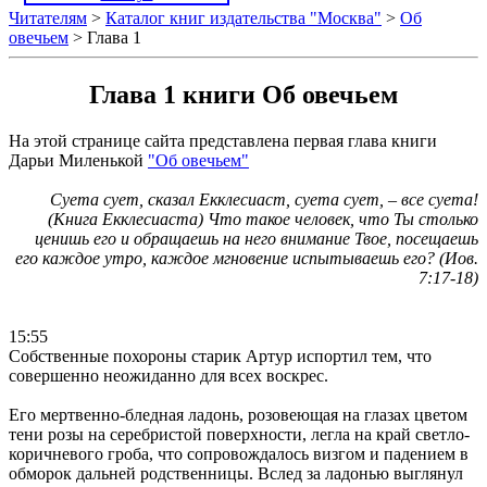
Читателям
>
Каталог книг издательства "Москва"
>
Об
овечьем
> Глава 1
Глава 1 книги Об овечьем
На этой странице сайта представлена первая глава книги
Дарьи Миленькой
"Об овечьем"
Суета сует, сказал Екклесиаст, суета сует, – все суета!
(Книга Екклесиаста) Что такое человек, что Ты столько
ценишь его и обращаешь на него внимание Твое, посещаешь
его каждое утро, каждое мгновение испытываешь его? (Иов.
7:17-18)
15:55
Собственные похороны старик Артур испортил тем, что
совершенно неожиданно для всех воскрес.
Его мертвенно-бледная ладонь, розовеющая на глазах цветом
тени розы на серебристой поверхности, легла на край светло-
коричневого гроба, что сопровождалось визгом и падением в
обморок дальней родственницы. Вслед за ладонью выглянул