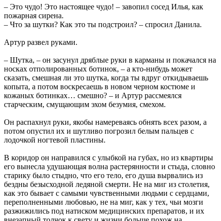
– Это чудо! Это настоящее чудо! – завопил сосед Илья, как
пожарная сирена.
– Что за шутки? Как это ты подстроил? – спросил Данила.
Артур развел руками.
– Шутка, – он засунул дряблые руки в карманы и покачался на
носках отполированных ботинок, – а кто-нибудь может
сказать, смешная ли это шутка, когда ты вдруг откидываешь
копыта, а потом воскресаешь в новом черном костюме и
кожаных ботинках… смешно? – и Артур рассмеялся
старческим, смущающим эхом безумия, смехом.
Он распахнул руки, якобы намереваясь обнять всех разом, а
потом опустил их и шутливо погрозил белым пальцев с
лодочкой ногтевой пластины.
В коридор он направился с улыбкой на губах, но из квартиры
его вынесла удушающая волна растерянности и стыда, словно
старику было стыдно, что его тело, его душа вырвались из
бездны безысходной ледяной смерти. Не на миг из столетия,
как это бывает с самыми чувственными людьми с сердцами,
переполненными любовью, не на миг, как у тех, чьи мозги
разжижились под натиском медицинских препаратов, и их
внезапный толчок к свету и жизни больше похож на