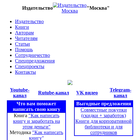
Издательство
"Москва"
Издательство
Книги
Авторам
Читателям
Статьи
Помощь
Сотрудничество
Спецпредложения
Спецпроекты
Контакты
Youtube-
Telegram-
Rutube-канал
VK видео
канал
канал
Что вам поможет
Выгодные предложения
написать свою книгу
Совместные покупки
Книга
"Как написать
(скидки + заработок)
книгу и заработать на
Книги для корпоративной
этом деньги"
библиотеки и для
Методика
"Как написать
сотрудников
книгу"