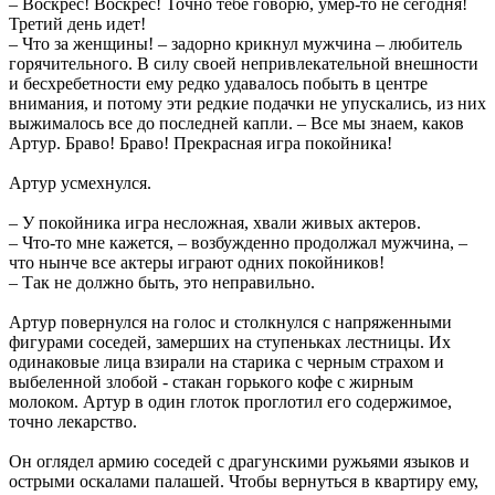
– Воскрес! Воскрес! Точно тебе говорю, умер-то не сегодня!
Третий день идет!
– Что за женщины! – задорно крикнул мужчина – любитель
горячительного. В силу своей непривлекательной внешности
и бесхребетности ему редко удавалось побыть в центре
внимания, и потому эти редкие подачки не упускались, из них
выжималось все до последней капли. – Все мы знаем, каков
Артур. Браво! Браво! Прекрасная игра покойника!
Артур усмехнулся.
– У покойника игра несложная, хвали живых актеров.
– Что-то мне кажется, – возбужденно продолжал мужчина, –
что нынче все актеры играют одних покойников!
– Так не должно быть, это неправильно.
Артур повернулся на голос и столкнулся с напряженными
фигурами соседей, замерших на ступеньках лестницы. Их
одинаковые лица взирали на старика с черным страхом и
выбеленной злобой - стакан горького кофе с жирным
молоком. Артур в один глоток проглотил его содержимое,
точно лекарство.
Он оглядел армию соседей с драгунскими ружьями языков и
острыми оскалами палашей. Чтобы вернуться в квартиру ему,