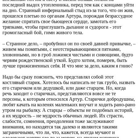
последний выдох утопленника, перед тем как с концами уйти
на дно. Странный инфернальный стыд из-за того, что он жив,
прошелся плетью по органам Артура, порождая безрассудное
желание спрятать свое бьющееся сердце, замотать его
тряпками, чтобы приглушить дыхание и судороги - этот
громогласный бой, гимн живого тела.
– Странное дело, – пробубнил он по своей давней привычке, –
живем мы помятыми, с неотстирывающимися пятнами,
зловонными, но в гроб ложимся чистыми и сияющими, будто
червям рождественской уткой. Будто хотим, померев, быть
лучше прижизненных себя. И что мне за дело, каким я гнию?
Надо бы сразу пояснить, что представлял собой этот
костлявый старик. Хотелось бы написать не так грубо, назвать
его старичком или дедушкой, или даже старцем. Но, когда
речь заходит о старичках, представляются вовсе не те
персоны, к которым относился Артур. Старички добродушны,
любят качать на коленях маленьких внучат и ходить рано-рано
утром на рыбалку. А старцы – объекты не подобных историй,
а их мудрость – не мудрость обычных людей. Их страсти,
слабости, сомнения, преодоления тоже заслуживают
внимания, но находятся так далеко и являются такими
заграничными, что ли, что, кажется, всегда мучают и
одолевают жертву где-то за морем, на другом материке.