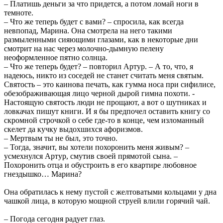
– Платишь деньги за что придется, а потом ломай ноги в
темноте.
– Что же теперь будет с вами? – спросила, как всегда
невпопад, Марина. Она смотрела на него такими
размыленными сияющими глазами, как в некоторые дни
смотрит на нас через молочно-дымную пелену
неоформленное пятно солнца.
– Что же теперь будет? – повторил Артур. – А то, что, я
надеюсь, никто из соседей не станет считать меня святым.
Святость – это каинова печать, как гумма носа при сифилисе,
обезображивающая лицо черной дырой гимна похоти. -
Настоящую святость люди не прощают, а вот о шутниках и
ловкачах пишут книги. И я бы предпочел оставить книгу со
скромной строчкой о себе где-то в конце, чем изломанный
скелет да кучку выдохшихся афоризмов.
– Мертвым ты не был, это точно.
– Тогда, значит, вы хотели похоронить меня живым? –
усмехнулся Артур, смутив своей прямотой сына. –
Похоронить отца и обустроить в его квартире любовное
гнездышко… Марина?
Она обратилась к нему пустой с желтоватыми кольцами у дна
чашкой лица, в которую мощной струей влили горячий чай.
– Погода сегодня радует глаз.