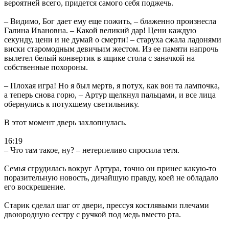
вероятней всего, придется самого себя поджечь.
– Видимо, Бог дает ему еще пожить, – блаженно произнесла
Галина Ивановна. – Какой великий дар! Цени каждую
секунду, цени и не думай о смерти! – старуха сжала ладонями
виски старомодным девичьим жестом. Из ее памяти напрочь
вылетел белый конвертик в ящике стола с заначкой на
собственные похороны.
– Плохая игра! Но я был мертв, я потух, как вон та лампочка,
а теперь снова горю, – Артур щелкнул пальцами, и все лица
обернулись к потухшему светильнику.
В этот момент дверь захлопнулась.
16:19
– Что там такое, ну? – нетерпеливо спросила тетя.
Семья сгрудилась вокруг Артура, точно он принес какую-то
поразительную новость, дичайшую правду, коей не обладало
его воскрешение.
Старик сделал шаг от двери, прессуя костлявыми плечами
двоюродную сестру с ручкой под медь вместо рта.