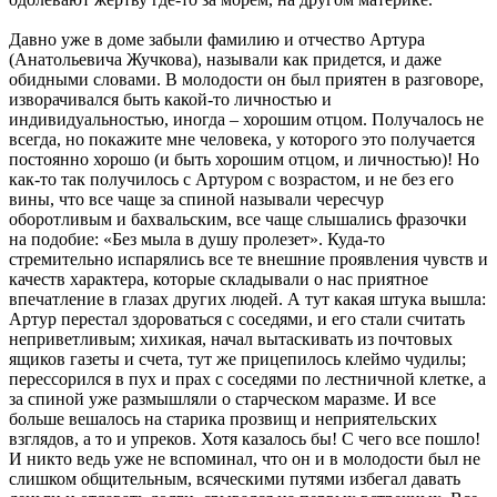
Давно уже в доме забыли фамилию и отчество Артура
(Анатольевича Жучкова), называли как придется, и даже
обидными словами. В молодости он был приятен в разговоре,
изворачивался быть какой-то личностью и
индивидуальностью, иногда – хорошим отцом. Получалось не
всегда, но покажите мне человека, у которого это получается
постоянно хорошо (и быть хорошим отцом, и личностью)! Но
как-то так получилось с Артуром с возрастом, и не без его
вины, что все чаще за спиной называли чересчур
оборотливым и бахвальским, все чаще слышались фразочки
на подобие: «Без мыла в душу пролезет». Куда-то
стремительно испарялись все те внешние проявления чувств и
качеств характера, которые складывали о нас приятное
впечатление в глазах других людей. А тут какая штука вышла:
Артур перестал здороваться с соседями, и его стали считать
неприветливым; хихикая, начал вытаскивать из почтовых
ящиков газеты и счета, тут же прицепилось клеймо чудилы;
перессорился в пух и прах с соседями по лестничной клетке, а
за спиной уже размышляли о старческом маразме. И все
больше вешалось на старика прозвищ и неприятельских
взглядов, а то и упреков. Хотя казалось бы! С чего все пошло!
И никто ведь уже не вспоминал, что он и в молодости был не
слишком общительным, всяческими путями избегал давать