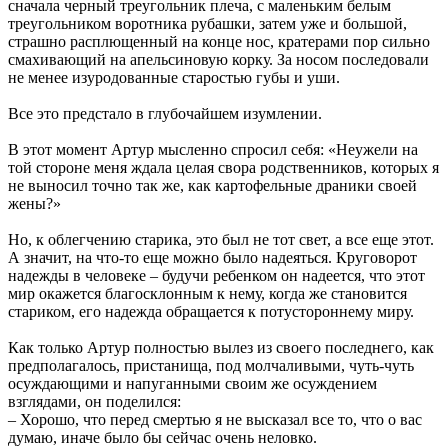
сначала черный треугольник плеча, с маленьким белым
треугольником воротника рубашки, затем уже и большой,
страшно расплющенный на конце нос, кратерами пор сильно
смахивающий на апельсиновую корку. За носом последовали
не менее изуродованные старостью губы и уши.
Все это предстало в глубочайшем изумлении.
В этот момент Артур мысленно спросил себя: «Неужели на
той стороне меня ждала целая свора родственников, которых я
не выносил точно так же, как картофельные драники своей
жены?»
Но, к облегчению старика, это был не тот свет, а все еще этот.
А значит, на что-то еще можно было надеяться. Круговорот
надежды в человеке – будучи ребенком он надеется, что этот
мир окажется благосклонным к нему, когда же становится
стариком, его надежда обращается к потустороннему миру.
Как только Артур полностью вылез из своего последнего, как
предполагалось, пристанища, под молчаливыми, чуть-чуть
осуждающими и напуганными своим же осуждением
взглядами, он поделился:
– Хорошо, что перед смертью я не высказал все то, что о вас
думаю, иначе было бы сейчас очень неловко.