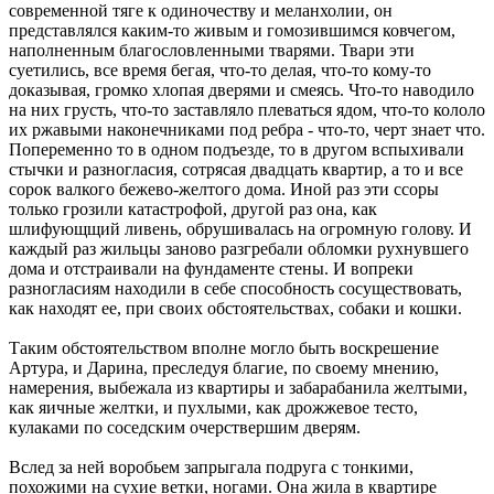
современной тяге к одиночеству и меланхолии, он
представлялся каким-то живым и гомозившимся ковчегом,
наполненным благословленными тварями. Твари эти
суетились, все время бегая, что-то делая, что-то кому-то
доказывая, громко хлопая дверями и смеясь. Что-то наводило
на них грусть, что-то заставляло плеваться ядом, что-то кололо
их ржавыми наконечниками под ребра - что-то, черт знает что.
Попеременно то в одном подъезде, то в другом вспыхивали
стычки и разногласия, сотрясая двадцать квартир, а то и все
сорок валкого бежево-желтого дома. Иной раз эти ссоры
только грозили катастрофой, другой раз она, как
шлифующщий ливень, обрушивалась на огромную голову. И
каждый раз жильцы заново разгребали обломки рухнувшего
дома и отстраивали на фундаменте стены. И вопреки
разногласиям находили в себе способность сосуществовать,
как находят ее, при своих обстоятельствах, собаки и кошки.
Таким обстоятельством вполне могло быть воскрешение
Артура, и Дарина, преследуя благие, по своему мнению,
намерения, выбежала из квартиры и забарабанила желтыми,
как яичные желтки, и пухлыми, как дрожжевое тесто,
кулаками по соседским очерствершим дверям.
Вслед за ней воробьем запрыгала подруга с тонкими,
похожими на сухие ветки, ногами. Она жила в квартире