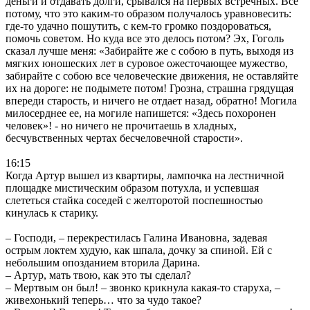
деньги и отдавать долги, срывался на первых встречных. Все
потому, что это каким-то образом получалось уравновесить:
где-то удачно пошутить, с кем-то громко поздороваться,
помочь советом. Но куда все это делось потом? Эх, Гоголь
сказал лучше меня: «Забирайте же с собою в путь, выходя из
мягких юношеских лет в суровое ожесточающее мужество,
забирайте с собою все человеческие движения, не оставляйте
их на дороге: не подымете потом! Грозна, страшна грядущая
впереди старость, и ничего не отдает назад, обратно! Могила
милосерднее ее, на могиле напишется: «Здесь похоронен
человек»! - но ничего не прочитаешь в хладных,
бесчувственных чертах бесчеловечной старости».
16:15
Когда Артур вышел из квартиры, лампочка на лестничной
площадке мистическим образом потухла, и успевшая
слететься стайка соседей с желторотой поспешностью
кинулась к старику.
– Господи, – перекрестилась Галина Ивановна, задевая
острым локтем худую, как шпала, дочку за спиной. Ей с
небольшим опозданием вторила Дарина.
– Артур, мать твою, как это ты сделал?
– Мертвым он был! – звонко крикнула какая-то старуха, –
живехонький теперь… что за чудо такое?