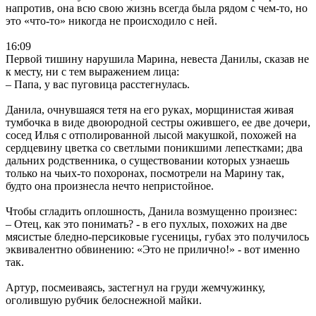
напротив, она всю свою жизнь всегда была рядом с чем-то, но
это «что-то» никогда не происходило с ней.
16:09
Первой тишину нарушила Марина, невеста Данилы, сказав не
к месту, ни с тем выражением лица:
– Папа, у вас пуговица расстегнулась.
Данила, очнувшаяся тетя на его руках, морщинистая живая
тумбочка в виде двоюродной сестры ожившего, ее две дочери,
сосед Илья с отполированной лысой макушкой, похожей на
сердцевину цветка со светлыми поникшими лепестками; два
дальних родственника, о существовании которых узнаешь
только на чьих-то похоронах, посмотрели на Марину так,
будто она произнесла нечто непристойное.
Чтобы сгладить оплошность, Данила возмущенно произнес:
– Отец, как это понимать? - в его пухлых, похожих на две
мясистые бледно-персиковые гусеницы, губах это получилось
эквивалентно обвинению: «Это не прилично!» - вот именно
так.
Артур, посмеиваясь, застегнул на груди жемчужинку,
оголившую рубчик белоснежной майки.