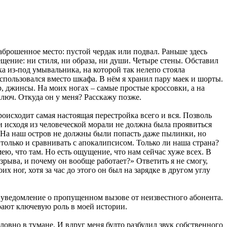
рошенное место: пустой чердак или подвал. Раньше здесь
мещение: ни стиля, ни образа, ни души. Четыре стены. Обставил
ка из-под умывальника, на которой так нелепо стояла
использовался вместо шкафа. В нём я хранил пару маек и шорты.
р, джинсы. На моих ногах – самые простые кроссовки, а на
ключ. Откуда он у меня? Расскажу позже.
происходит самая настоящая перестройка всего и вся. Позволь
и исходя из человеческой морали не должна была проявиться
о. На наш остров не должны были попасть даже пылинки, но
о только и сравнивать с апокалипсисом. Только ли наша страна?
ею, что там. Но есть ощущение, что нам сейчас хуже всех. В
зрыва, и почему он вообще работает?» Ответить я не смогу,
х ног, хотя за час до этого он был на зарядке в другом углу
ь уведомление о пропущенном вызове от неизвестного абонента.
грают ключевую роль в моей истории.
ловно в тумане. И вдруг меня будто разбудил звук собственного