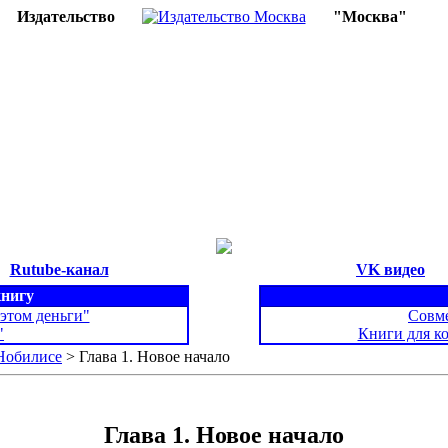
Издательство
"Москва"
Rutube-канал
VK видео
книгу
 этом деньги"
Совме
"
Книги для к
Нобилисе
> Глава 1. Новое начало
Глава 1. Новое начало