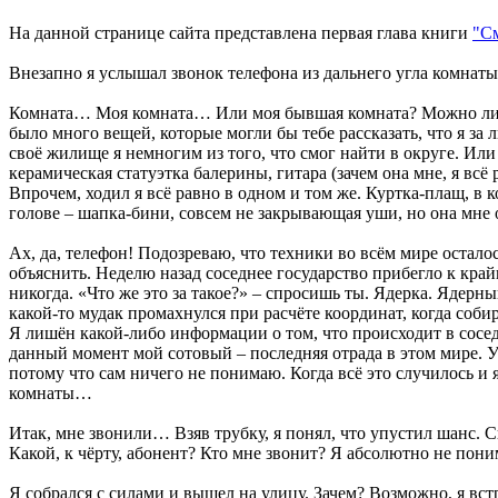
На данной странице сайта представлена первая глава книги
"С
Внезапно я услышал звонок телефона из дальнего угла комна
Комната… Моя комната… Или моя бывшая комната? Можно ли это
было много вещей, которые могли бы тебе рассказать, что я за 
своё жилище я немногим из того, что смог найти в округе. Или 
керамическая статуэтка балерины, гитара (зачем она мне, я вс
Впрочем, ходил я всё равно в одном и том же. Куртка-плащ, в
голове – шапка-бини, совсем не закрывающая уши, но она мне о
Ах, да, телефон! Подозреваю, что техники во всём мире осталос
объяснить. Неделю назад соседнее государство прибегло к кра
никогда. «Что же это за такое?» – спросишь ты. Ядерка. Ядер
какой-то мудак промахнулся при расчёте координат, когда собир
Я лишён какой-либо информации о том, что происходит в соседн
данный момент мой сотовый – последняя отрада в этом мире. У 
потому что сам ничего не понимаю. Когда всё это случилось и я
комнаты…
Итак, мне звонили… Взяв трубку, я понял, что упустил шанс. 
Какой, к чёрту, абонент? Кто мне звонит? Я абсолютно не пон
Я собрался с силами и вышел на улицу. Зачем? Возможно, я вст