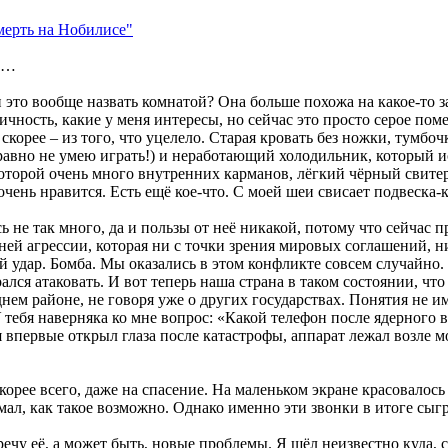
мерть на Нобилисе"
ты…
 вообще назвать комнатой? Она больше похожа на какое-то заб
личность, какие у меня интересы, но сейчас это просто серое по
скорее – из того, что уцелело. Старая кровать без ножки, тумбоч
ё равно не умею играть!) и неработающий холодильник, который 
 которой очень много внутренних карманов, лёгкий чёрный свите
чень нравится. Есть ещё кое-что. С моей шеи свисает подвеска-
ь не так много, да и пользы от неё никакой, потому что сейчас 
йней агрессии, которая ни с точки зрения мировых соглашений, н
ный удар. Бомба. Мы оказались в этом конфликте совсем случайн
ался атаковать. И вот теперь наша страна в таком состоянии, чт
ем районе, не говоря уже о других государствах. Понятия не им
тебя наверняка ко мне вопрос: «Какой телефон после ядерного в
 впервые открыл глаза после катастрофы, аппарат лежал возле мои
Скорее всего, даже на спасение. На маленьком экране красовалос
имал, как такое возможно. Однако именно эти звонки в итоге сы
речу её, а может быть, новые проблемы. Я шёл неизвестно куда, с