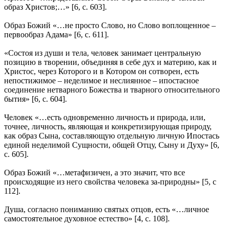
образ Христов;…» [6, с. 603].
Образ Божий «…не просто Слово, но Слово воплощенное –
первообраз Адама» [6, с. 611].
«Состоя из души и тела, человек занимает центральную
позицию в творении, объединяя в себе дух и материю, как и
Христос, через Которого и в Котором он сотворен, есть
непостижимое – неделимое и неслиянное – ипостасное
соединение нетварного Божества и тварного относительного
бытия» [6, с. 604].
Человек «…есть одновременно личность и природа, или,
точнее, личность, являющая и конкретизирующая природу,
как образ Сына, составляющую отдельную личную Ипостась
единой неделимой Сущности, общей Отцу, Сыну и Духу» [6,
с. 605].
Образ Божий «…метафизичен, а это значит, что все
происходящие из него свойства человека за-природны» [5, с
112].
Душа, согласно пониманию святых отцов, есть «…личное
самостоятельное духовное естество» [4, с. 108].