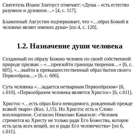
Святитель Иоанн Златоуст отмечает: «Душа – есть естество
разумное и духовное…» [4, с. 117].
Блаженный Августин подчеркивает, что «…образ Божий в
человеке являет именно душа» [по 4, с. 120].
1.2. Назначение души человека
Созданный по образу Божию человек по своей собственной
природе призван – «…превзойти границы творения…» [6, с.
605], «…выйти в превышеестественный образ бытия своего
Первообраза…» [6, с. 606].
Суть человека «…задается нетварным Первообразом» [6,
с.610]. «Первообразом человека является Христос» [6, с.611].
Христос «…есть образ Бога невидимого, рожденный прежде
всякой твари» (Кол. 1,15). Но Христос есть и Слово
воплощенное. Согласно Николаю Кавасиле: «Человек
стремится ко Христу не только ради Его Божества, которое
есть цель всех вещей, но и ради Его человечества» [по 6,
с.611].