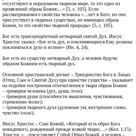
отсутствуют в неразумном тварном мире, то это одно из
проявлений образа Божия;…» [5, с. 105]. Если
рассматриваемого свойства человека «…нет в Боге, но оно
присутствует в тварных существах, не имеющих образа
Божия, то это свойство тварной природы» [5, с. 105].
Бог есть трансцендентный нетварный святой Дух. Иисус
Христос сказал: «Бог есть дух, и поклоняющиеся Ему должны
поклоняться в духе и истине» (Ин. 4, 24).
Бог есть по существу нетварный Дух, а человек будучи
образом Божиим есть тварный дух.
Основной христианский догмат – Триединство Бога в Лицах
(Отец, Сын и Святой Дух) при единстве существа – указывает
на подобие построения отпечатления в твари образа Божия:
– тримерия человека (дух, душа, тело);
– тримерия души (способности мышления, чувствования,
стремления /воли/);
– тримерия тварного духа (духовные ум, внутреннее слово,
чувство /сила/).
Иисус Христос – Сын Божий, «Который есть образ Бога
невидимого, рожденный прежде всякой твари;…» (Кол. 1,15).
Христос «…представляет Собой Образ Божий, а человек –