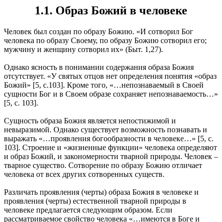
1.1. Образ Божий в человеке
Человек был создан по образу Божию. «И сотворил Бог
человека по образу Своему, по образу Божию сотворил его;
мужчину и женщину сотворил их» (Быт. 1,27).
Однако ясность в понимании содержания образа Божия
отсутствует. «У святых отцов нет определения понятия «образ
Божий» [5, с.103]. Кроме того, «…непознаваемый в Своей
сущности Бог и в Своем образе сохраняет непознаваемость…»
[5, с. 103].
Сущность образа Божия является непостижимой и
невыразимой. Однако существует возможность познавать и
выражать «…проявления богообразности в человеке…» [5, с.
103]. Строение и «жизненные функции» человека определяют
и образ Божий, и закономерности тварной природы. Человек –
тварное существо. Сотворение по образу Божию отличает
человека от всех других сотворенных существ.
Различать проявления (черты) образа Божия в человеке и
проявления (черты) естественной тварной природы в
человеке предлагается следующим образом. Если
рассматриваемое свойство человека «…имеются в Боге и