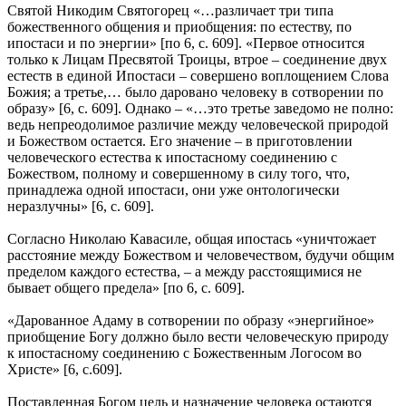
Святой Никодим Святогорец «…различает три типа
божественного общения и приобщения: по естеству, по
ипостаси и по энергии» [по 6, с. 609]. «Первое относится
только к Лицам Пресвятой Троицы, втрое – соединение двух
естеств в единой Ипостаси – совершено воплощением Слова
Божия; а третье,… было даровано человеку в сотворении по
образу» [6, с. 609]. Однако – «…это третье заведомо не полно:
ведь непреодолимое различие между человеческой природой
и Божеством остается. Его значение – в приготовлении
человеческого естества к ипостасному соединению с
Божеством, полному и совершенному в силу того, что,
принадлежа одной ипостаси, они уже онтологически
неразлучны» [6, с. 609].
Согласно Николаю Кавасиле, общая ипостась «уничтожает
расстояние между Божеством и человечеством, будучи общим
пределом каждого естества, – а между расстоящимися не
бывает общего предела» [по 6, с. 609].
«Дарованное Адаму в сотворении по образу «энергийное»
приобщение Богу должно было вести человеческую природу
к ипостасному соединению с Божественным Логосом во
Христе» [6, с.609].
Поставленная Богом цель и назначение человека остаются