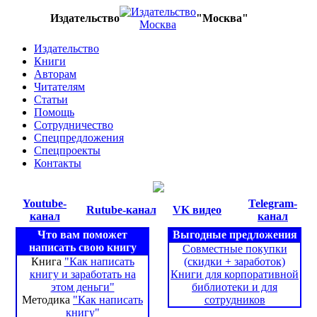
Издательство
"Москва"
Издательство
Книги
Авторам
Читателям
Статьи
Помощь
Сотрудничество
Спецпредложения
Спецпроекты
Контакты
Youtube-
Telegram-
Rutube-канал
VK видео
канал
канал
Что вам поможет
Выгодные предложения
написать свою книгу
Совместные покупки
Книга
"Как написать
(скидки + заработок)
книгу и заработать на
Книги для корпоративной
этом деньги"
библиотеки и для
Методика
"Как написать
сотрудников
книгу"