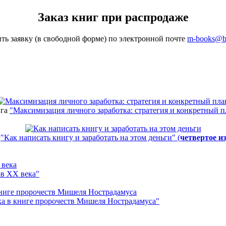
Заказ книг при распродаже
ить заявку (в свободной форме) по электронной почте
m-books@b
га
"Максимизация личного заработка: стратегия и конкретный п
а
"Как написать книгу и заработать на этом деньги" (
четвертое и
ов ХХ века"
а в книге пророчеств Мишеля Нострадамуса"