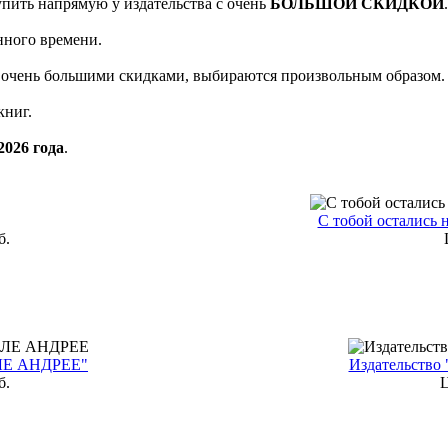
упить напрямую у издательства с очень
БОЛЬШОЙ СКИДКОЙ
.
нного времени.
с очень большими скидками, выбираются произвольным образом.
книг.
2026 года
.
С тобой остались 
б.
Е АНДРЕЕ"
Издательство
б.
Ц