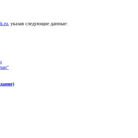
k.ru
, указав следующие данные:
лан"
здание)