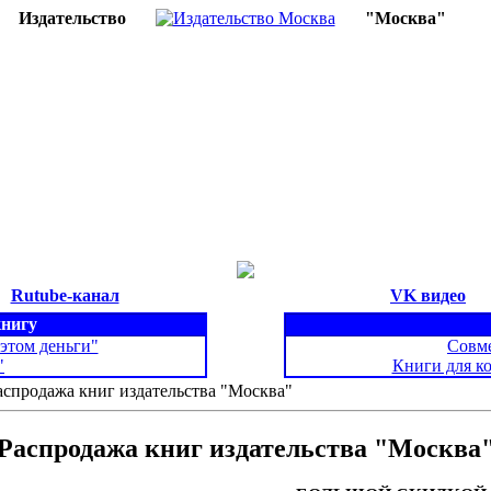
Издательство
"Москва"
Rutube-канал
VK видео
книгу
 этом деньги"
Совме
"
Книги для к
аспродажа книг издательства "Москва"
Распродажа книг издательства
"Москва