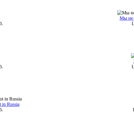
Мы не 
б.
Ц
б.
Ц
 in Russia
б.