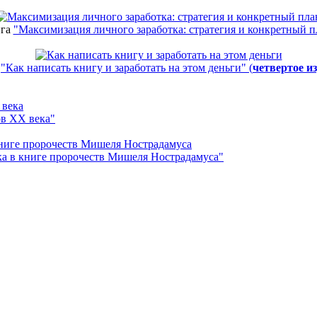
га
"Максимизация личного заработка: стратегия и конкретный п
а
"Как написать книгу и заработать на этом деньги" (
четвертое и
ов ХХ века"
а в книге пророчеств Мишеля Нострадамуса"