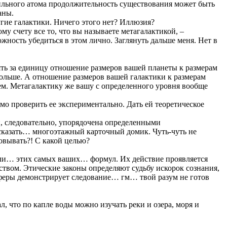
бильного атома продолжительность существования может быть
аны.
угие галактики. Ничего этого нет? Иллюзия?
 счету все то, что вы называете метагалактикой, –
ность убедиться в этом лично. Заглянуть дальше меня. Нет в
ять за единицу отношение размеров вашей планеты к размерам
больше. А отношение размеров вашей галактики к размерам
м. Метагалактику же вашу с определенного уровня вообще
о проверить ее экспериментально. Дать ей теоретическое
 и, следовательно, упорядочена определенными
 сказать… многоэтажный карточный домик. Чуть-чуть не
овывать?! С какой целью?
в или… этих самых ваших… формул. Их действие проявляется
ством. Этические законы определяют судьбу искорок сознания,
сферы демонстрирует следование… гм… твой разум не готов
л, что по капле воды можно изучать реки и озера, моря и