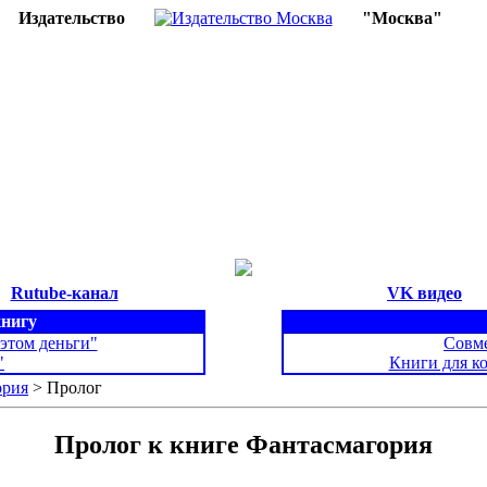
Издательство
"Москва"
Rutube-канал
VK видео
книгу
 этом деньги"
Совме
"
Книги для к
ория
> Пролог
Пролог к книге Фантасмагория