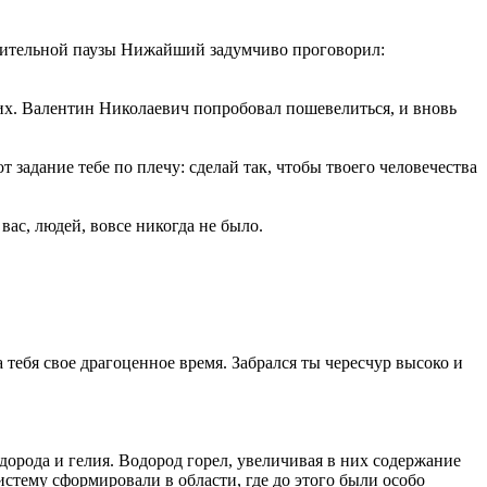
олжительной паузы Нижайший задумчиво проговорил:
них. Валентин Николаевич попробовал пошевелиться, и вновь
 задание тебе по плечу: сделай так, чтобы твоего человечества
 вас, людей, вовсе никогда не было.
а тебя свое драгоценное время. Забрался ты чересчур высоко и
дорода и гелия. Водород горел, увеличивая в них содержание
стему сформировали в области, где до этого были особо