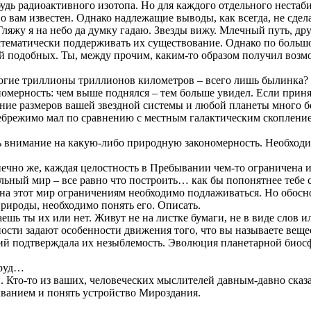
будь радиоактивного изотопа. Но для каждого отдельного неста
но вам известен. Однако надлежащие выводы, как всегда, не сдел
 Гляжу я на небо да думку гадаю. Звезды вижу. Млечный путь, др
ематически поддерживать их существование. Однако по большому
подобных. Ты, между прочим, каким-то образом получил возмож
ногие триллионы триллионов километров – всего лишь былинка?
омерность: чем выше поднялся – тем больше увидел. Если прин
шение размеров вашей звездной системы и любой планеты много 
ебрежимо мал по сравнению с местным галактическим скопление
ь внимание на какую-либо природную закономерность. Необходим
Конечно же, каждая целостность в Пребывании чем-то ограничена
иальный мир – все равно что построить… как бы попонятнее тебе
а этот мир ограничениям необходимо подлаживаться. Но обосн
природы, необходимо понять его. Описать.
маешь ты их или нет. Живут не на листке бумаги, не в виде сло
ости задают особенности движения того, что вы называете веще
аний подтверждала их незыблемость. Эволюция планетарной био
труд…
ми. Кто-то из ваших, человеческих мыслителей давным-давно сказа
быванием и понять устройство Мироздания.