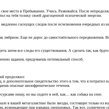
деть свое место в Пребывании. Учись. Развивайся. После непрод
атил на тебя толику своей драгоценной психической энергии.
 и медленно гаснущих следов после исчезновения очередных из 
к эмбрион. Еще не дорос до самостоятельного передвижения. Вот
еть затем все следы его существования. А сделать так, как будто
нению задания, придумаешь оптимальный способ.
ий продолжил:
, и дополнительное свидетельство этого в том, что я потратил н
даешь опасные шизофренические течения.
 ресурсами нишу, но вы сидите в ней, как… как собака на сене.
але в вашей метагалактике были звезды, состоящие только из во
ия, возникающие при взрывах сверхновых. Так вот, солнечную си