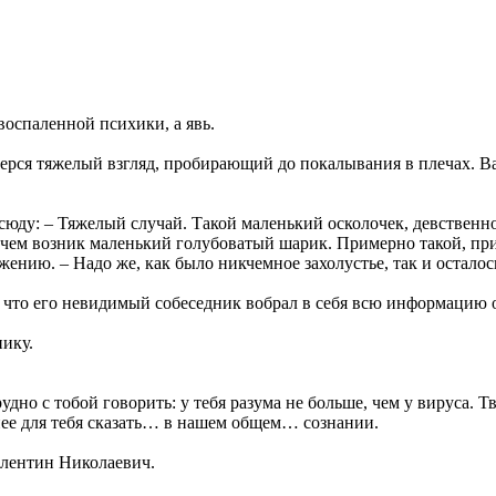
оспаленной психики, а явь.
перся тяжелый взгляд, пробирающий до покалывания в плечах. В
всюду: – Тяжелый случай. Такой маленький осколочек, девстве
ичем возник маленький голубоватый шарик. Примерно такой, пр
жению. – Надо же, как было никчемное захолустье, так и остало
то его невидимый собеседник вобрал в себя всю информацию о 
нику.
трудно с тобой говорить: у тебя разума не больше, чем у вируса.
нее для тебя сказать… в нашем общем… сознании.
алентин Николаевич.