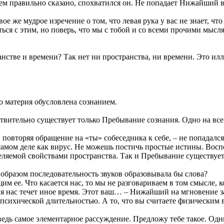
сем правильно сказано, спохватился он. Не попадает Нижайший в
ое же мудрое изречение о том, что левая рука у вас не знает, чт
ться с этим, но поверь, что мы с тобой и со всеми прочими мысл
нстве и времени? Так нет ни пространства, ни времени. Это ил
о материя обусловлена сознанием.
ствительно существует только Пребывание сознания. Одно на всех
, повторяя обращение на «ты» собеседника к себе, – не попада
 в самом деле как вирус. Не можешь постичь простые истины. Во
еляемой свойствами пространства. Так и Пребывание существует, 
 образом последовательность звуков образовывала бы слова?
 ее. Что касается нас, то мы не разговариваем в том смысле, к
для нас течет иное время. Этот ваш… – Нижайший на мгновение з
психической длительностью. А то, что вы считаете физическим 
 ведь самое элементарное рассуждение. Предложу тебе такое. Од