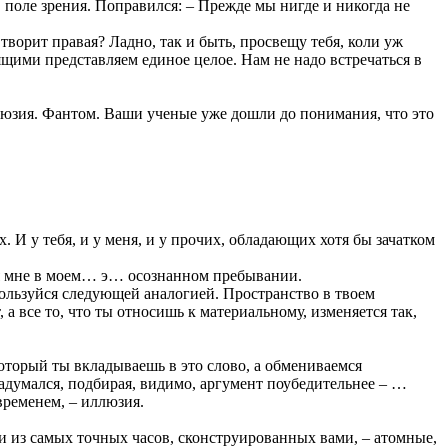
 поле зрения. Поправился: – Прежде мы нигде и никогда не
о творит правая? Ладно, так и быть, просвещу тебя, коли уж
ящими представляем единое целое. Нам не надо встречаться в
люзия. Фантом. Ваши ученые уже дошли до понимания, что это
. И у тебя, и у меня, и у прочих, обладающих хотя бы зачатком
лся мне в моем… э… осознанном пребывании.
спользуйся следующей аналогией. Пространство в твоем
а все то, что ты относишь к материальному, изменяется так,
оторый ты вкладываешь в это слово, а обмениваемся
адумался, подбирая, видимо, аргумент поубедительнее – …
временем, – иллюзия.
ни из самых точных часов, сконструированных вами, – атомные,