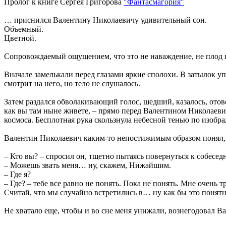
Пролог к книге Сергея Григорова
"Фантасмагория"
… приснился Валентину Николаевичу удивительный сон.
Объемный.
Цветной.
Сопровождаемый ощущением, что это не наваждение, не плод в
Вначале замелькали перед глазами яркие сполохи. В затылок у
смотрит на него, но тело не слушалось.
Затем раздался обволакивающий голос, шедший, казалось, ото
как вы там ныне живете, – прямо перед Валентином Николаев
космоса. Бесплотная рука скользнула небесной тенью по изобра
Валентин Николаевич каким-то непостижимым образом понял, ч
– Кто вы? – спросил он, тщетно пытаясь повернуться к собесед
– Можешь звать меня… ну, скажем, Нижайшим.
– Где я?
– Где? – тебе все равно не понять. Пока не понять. Мне очень 
Считай, что мы случайно встретились в… ну как бы это понят
Не хватало еще, чтобы и во сне меня унижали, вознегодовал В