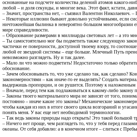
основанные на подсчете количества делений атомов какого-ни
любой – и доля секунды, и многие века. Этот факт, кстати, дав
– Значит, пространства нет, – съязвил Валентин Николаевич. –
– Некоторые иллюзии бывают довольно устойчивыми, если сист
ничтожнейшая былинка в невероятно большом многообразии ей 
мире справедливости.
– Образование размерами в миллиарды световых лет – а это м
– Ты самостоятельно мог бы подметить также следующую закон
частички ее поверхности, доступной твоему взору, то соотно
любой ее звездной системы – еще больше. Млечный Путь прен
невозможно разглядеть. Ну и так далее.
– Мало ли что можно подметить! Недостаточно только обратит
обоснование.
– Зачем обосновывать то, что уже сделано так, как сделано? 
закономерностями – как иначе-то ее выделять? Создать матер
выдержишь пропорции, и он рушится. Поэтому к наложенным н
– Вначале, перед тем как подлаживаться к какому-либо закону 
– Законы твоего материального мира не зависят от того, пони
постоянно – иначе какие это законы? Механические закономерн
чтобы каждая из них в итоге своего цикла возгораний и угас
понять меня. У вас еще нет необходимой терминологии.
– Так ведь законы природы надо открыть! Это такой большой 
– Ничего нет проще, чем разглядеть то, что у тебя перед глаза
океаны. От себя добавлю: а в конечном итоге – слиться с Пре