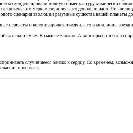
анеты сконденсировали полную номенклатуру химических элеме
 галактическим меркам случилось это довольно рано. Но эволю
пового сценария эволюции разумные существа вашей планеты до
овые перелеты и колонизировать тысячи, а то и миллионы звезд
е обязательно «мы». В смысле «люди». А во-вторых, никто из нор
оспринимать случившееся близко к сердцу. Со временем, возможн
колаевич проснулся.