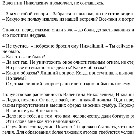
Валентин Николаевич промолчал, не соглашаясь.
– Зря я с тобой говорил. Забрался ты высоко, но не готов ви
– Какую же пользу извлечь из нашей встречи? Все-таки я потр
Сполохи перед глазами стали ярче – до боли, до застывающих
его постигла неудача.
– Не суетись, – небрежно бросил ему Нижайший. – Ты сейчас ка
не было.
– Как это – не было?
– Да вот так. Не уничтожить оное очистительным огнем, не стер
– Но разве возможно это сделать? Каким образом?
– Каким образом? Лишний вопрос. Когда приступишь к выпол
– Но зачем?
– Ох, тоже лишний вопрос: рано или поздно поймешь почему.
Почувствовав растерянность Валентина Николаевича, Нижайш
– Ладно, поясню. От вас, людей, нет никакой пользы. Один вред
своим присутствием в высших сферах вносишь сумбур. Порож
– Извините уж. Я не хотел.
– Дело не в тебе, а в том, что вам, человечеству, дали богатую
– Эти слова мне кое-что напоминают.
– Случайное совпадение. Поясню. Ты должен бы знать, что внач
гелия. Для образования более тяжелых атомов требуются услов