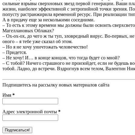
сильные взрывы сверхновых звезд первой генерации. Ваши пл
жизни, наиболее эффективной с энтропийной точки зрения. По
попусту растранжирила временной ресурс. При реализации ти
А в придачу еще за несколькими соседними.
– То есть к этому времени мы должны были освоить сверхсвет
Магеллановых Облаках?
– Ох-ох-ох, до чего ж ты туп, зловредный вирус. Во-первых, н
оного – я тебе уже сказал об этом.
– Но я не хочу уничтожать человечество!
– Придется.
– Не хочу! И… в конце концов, что тогда будет со мной?
– С тобой? Ничего страшного не произойдет, если не будешь в
тобой. Ладно, до встречи. Вздрогнув всем телом, Валентин Ни
Подпишитесь на рассылку новых материалов сайта
Имя
*
Адрес электронной почты
*