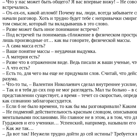
– Что у нас может быть общего? Я вас впервые вижу! – Не сов
встречались.
– Ох-ох-ох, какой апломб! Почему вы, люди, всегда забываете св
начали разговор. Хоть и трудно будет тебе с непривычки смири
том смысле, который ты вкладываешь в это слово.
– Разве может быть иное понимание встречи?
– Под встречей ты понимаешь сближение в физическом простра
лишь производные от… как вы говорите, физической массы.
– А сама масса есть?
– Ваше понятие массы – неудачная выдумка.
– А материя есть?
– Разве что в отраженном виде. Ведь писали ж ваши ученые, чт
– А что есть?
– Есть то, для чего вы еще не придумали слов. Считай, что дей
разума.
– Что-то ты, – Валентин Николаевич сделал внутреннее усилие
– Так и я тебя до сих пор не мог разглядеть. Мал ты больно –
представлении существует, а время – течет со скоростью, опред
как сознанию заблагорассудится.
– Если б не было времени, то как бы мы разговаривали? Каким
– Не подменяй действительность красным словцом, описывающим
ментальными посланиями. Но главное не в этом, а в том, что 
Гурджиев и его ученики… Успенский, например, называли его 
– Как же так…
– Да вот так! Неужели трудно дойти до сей истины? Требуется