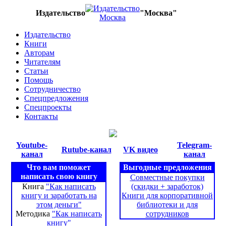
Издательство
"Москва"
Издательство
Книги
Авторам
Читателям
Статьи
Помощь
Сотрудничество
Спецпредложения
Спецпроекты
Контакты
Youtube-
Telegram-
Rutube-канал
VK видео
канал
канал
Что вам поможет
Выгодные предложения
написать свою книгу
Совместные покупки
Книга
"Как написать
(скидки + заработок)
книгу и заработать на
Книги для корпоративной
этом деньги"
библиотеки и для
Методика
"Как написать
сотрудников
книгу"