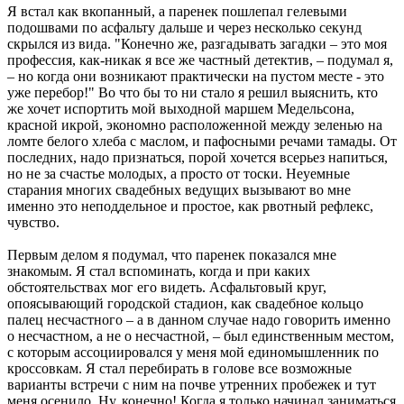
Я встал как вкопанный, а паренек пошлепал гелевыми
подошвами по асфальту дальше и через несколько секунд
скрылся из вида. "Конечно же, разгадывать загадки – это моя
профессия, как-никак я все же частный детектив, – подумал я,
– но когда они возникают практически на пустом месте - это
уже перебор!" Во что бы то ни стало я решил выяснить, кто
же хочет испортить мой выходной маршем Медельсона,
красной икрой, экономно расположенной между зеленью на
ломте белого хлеба с маслом, и пафосными речами тамады. От
последних, надо признаться, порой хочется всерьез напиться,
но не за счастье молодых, а просто от тоски. Неуемные
старания многих свадебных ведущих вызывают во мне
именно это неподдельное и простое, как рвотный рефлекс,
чувство.
Первым делом я подумал, что паренек показался мне
знакомым. Я стал вспоминать, когда и при каких
обстоятельствах мог его видеть. Асфальтовый круг,
опоясывающий городской стадион, как свадебное кольцо
палец несчастного – а в данном случае надо говорить именно
о несчастном, а не о несчастной, – был единственным местом,
с которым ассоциировался у меня мой единомышленник по
кроссовкам. Я стал перебирать в голове все возможные
варианты встречи с ним на почве утренних пробежек и тут
меня осенило. Ну, конечно! Когда я только начинал заниматься