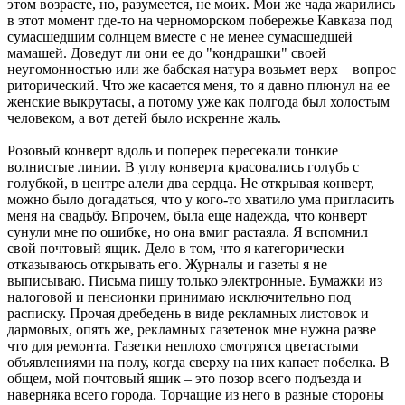
этом возрасте, но, разумеется, не моих. Мои же чада жарились
в этот момент где-то на черноморском побережье Кавказа под
сумасшедшим солнцем вместе с не менее сумасшедшей
мамашей. Доведут ли они ее до "кондрашки" своей
неугомонностью или же бабская натура возьмет верх – вопрос
риторический. Что же касается меня, то я давно плюнул на ее
женские выкрутасы, а потому уже как полгода был холостым
человеком, а вот детей было искренне жаль.
Розовый конверт вдоль и поперек пересекали тонкие
волнистые линии. В углу конверта красовались голубь с
голубкой, в центре алели два сердца. Не открывая конверт,
можно было догадаться, что у кого-то хватило ума пригласить
меня на свадьбу. Впрочем, была еще надежда, что конверт
сунули мне по ошибке, но она вмиг растаяла. Я вспомнил
свой почтовый ящик. Дело в том, что я категорически
отказываюсь открывать его. Журналы и газеты я не
выписываю. Письма пишу только электронные. Бумажки из
налоговой и пенсионки принимаю исключительно под
расписку. Прочая дребедень в виде рекламных листовок и
дармовых, опять же, рекламных газетенок мне нужна разве
что для ремонта. Газетки неплохо смотрятся цветастыми
объявлениями на полу, когда сверху на них капает побелка. В
общем, мой почтовый ящик – это позор всего подъезда и
наверняка всего города. Торчащие из него в разные стороны