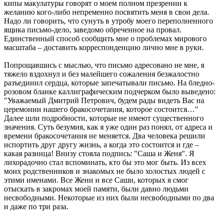
кипы макулатуры говорят о моем полном презрении к
желанию кого-либо непременно посвятить меня в свои дела.
Надо ли говорить, что сунуть в утробу моего переполненного
ящика письмо-дело, заведомо обреченное на провал.
Единственный способ сообщить мне о проблемах мирового
масштаба – доставить корреспонденцию лично мне в руки.
Попрощавшись с мыслью, что письмо адресовано не мне, я
тяжело вздохнул и без малейшего сожаления безжалостно
разъединил сердца, которые запечатывали письмо. На бледно-
розовом бланке каллиграфическим подчерком было выведено:
"Уважаемый Дмитрий Петрович, будем рады видеть Вас на
церемонии нашего бракосочетания, которое состоится…"
Далее шли подробности, которые не имеют существенного
значения. Суть безумия, как я уже один раз понял, от адреса и
времени бракосочетания не меняется. Два человека решили
испортить друг другу жизнь, а когда это состоится и где –
какая разница! Внизу стояла подпись: "Саша и Женя". Я
лихорадочно стал вспоминать, кто бы это мог быть. Из всех
моих родственников и знакомых не было холостых людей с
этими именами. Все Жени и все Саши, которых я смог
отыскать в закромах моей памяти, были давно людьми
несвободными. Некоторые из них были несвободными по два
и даже по три раза.