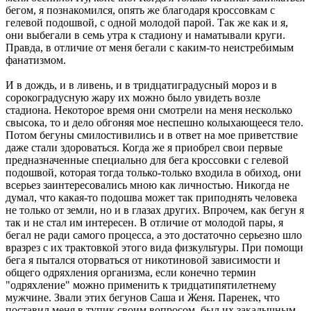
бегом, я познакомился, опять же благодаря кроссовкам с
гелевой подошвой, с одной молодой парой. Так же как и я,
они выбегали в семь утра к стадиону и наматывали круги.
Правда, в отличие от меня бегали с каким-то неистребимым
фанатизмом.
И в дождь, и в ливень, и в тридцатиградусный мороз и в
сорокоградусную жару их можно было увидеть возле
стадиона. Некоторое время они смотрели на меня несколько
свысока, то и дело обгоняя мое неспешно колыхающееся тело.
Потом бегуны смилостивились и в ответ на мое приветствие
даже стали здороваться. Когда же я приобрел свои первые
предназначенные специально для бега кроссовки с гелевой
подошвой, которая тогда только-только входила в обиход, они
всерьез заинтересовались мною как личностью. Никогда не
думал, что какая-то подошва может так приподнять человека
не только от земли, но и в глазах других. Впрочем, как бегун я
так и не стал им интересен. В отличие от молодой пары, я
бегал не ради самого процесса, а это достаточно серьезно шло
вразрез с их трактовкой этого вида физкультуры. При помощи
бега я пытался оторваться от никотиновой зависимости и
общего одряхления организма, если конечно термин
"одряхление" можно применить к тридцатипятилетнему
мужчине. Звали этих бегунов Саша и Женя. Паренек, что
поставил меня в тупик своим вопросом, был их закадычным