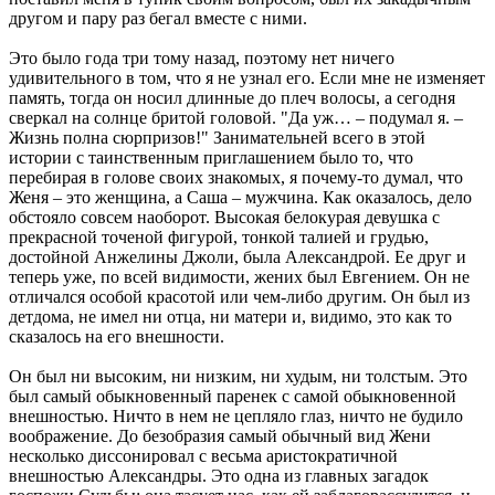
другом и пару раз бегал вместе с ними.
Это было года три тому назад, поэтому нет ничего
удивительного в том, что я не узнал его. Если мне не изменяет
память, тогда он носил длинные до плеч волосы, а сегодня
сверкал на солнце бритой головой. "Да уж… – подумал я. –
Жизнь полна сюрпризов!" Занимательней всего в этой
истории с таинственным приглашением было то, что
перебирая в голове своих знакомых, я почему-то думал, что
Женя – это женщина, а Саша – мужчина. Как оказалось, дело
обстояло совсем наоборот. Высокая белокурая девушка с
прекрасной точеной фигурой, тонкой талией и грудью,
достойной Анжелины Джоли, была Александрой. Ее друг и
теперь уже, по всей видимости, жених был Евгением. Он не
отличался особой красотой или чем-либо другим. Он был из
детдома, не имел ни отца, ни матери и, видимо, это как то
сказалось на его внешности.
Он был ни высоким, ни низким, ни худым, ни толстым. Это
был самый обыкновенный паренек с самой обыкновенной
внешностью. Ничто в нем не цепляло глаз, ничто не будило
воображение. До безобразия самый обычный вид Жени
несколько диссонировал с весьма аристократичной
внешностью Александры. Это одна из главных загадок