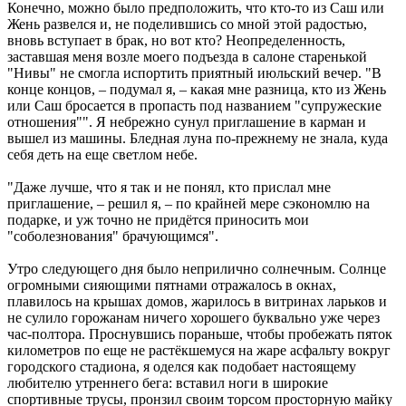
Конечно, можно было предположить, что кто-то из Саш или
Жень развелся и, не поделившись со мной этой радостью,
вновь вступает в брак, но вот кто? Неопределенность,
заставшая меня возле моего подъезда в салоне старенькой
"Нивы" не смогла испортить приятный июльский вечер. "В
конце концов, – подумал я, – какая мне разница, кто из Жень
или Саш бросается в пропасть под названием "супружеские
отношения"". Я небрежно сунул приглашение в карман и
вышел из машины. Бледная луна по-прежнему не знала, куда
себя деть на еще светлом небе.
"Даже лучше, что я так и не понял, кто прислал мне
приглашение, – решил я, – по крайней мере сэкономлю на
подарке, и уж точно не придётся приносить мои
"соболезнования" брачующимся".
Утро следующего дня было неприлично солнечным. Солнце
огромными сияющими пятнами отражалось в окнах,
плавилось на крышах домов, жарилось в витринах ларьков и
не сулило горожанам ничего хорошего буквально уже через
час-полтора. Проснувшись пораньше, чтобы пробежать пяток
километров по еще не растёкшемуся на жаре асфальту вокруг
городского стадиона, я оделся как подобает настоящему
любителю утреннего бега: вставил ноги в широкие
спортивные трусы, пронзил своим торсом просторную майку