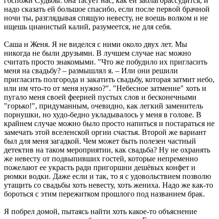
госпожи Судьбы: она тасует нас, как ей заблагорассудится, и
надо сказать ей большое спасибо, если после первой брачной
ночи ты, разглядывая спящую невесту, не воешь волком и не
ищешь цианистый калий, разумеется, не для себя.
Саша и Женя. Я не виделся с ними около двух лет. Мы
никогда не были друзьями. В лучшем случае нас можно
считать просто знакомыми. "Что же побудило их пригласить
меня на свадьбу? – размышлял я. – Или они решили
пригласить полгорода и закатить свадьбу, которая затмит небо,
или им что-то от меня нужно?". "Небесное затмение" хоть и
пугало меня своей феерией пустых слов и бесконечными
"горько!", придуманным, очевидно, как легкий заменитель
порнушки, но худо-бедно укладывалось у меня в голове. В
крайнем случае можно было просто напиться и постараться не
замечать этой вселенской оргии счастья. Второй же вариант
был для меня загадкой. Чем может быть полезен частный
детектив на таком мероприятии, как свадьба? Ну не охранять
же невесту от подвыпивших гостей, которые непременно
пожелают ее украсть ради пригоршни дешёвых конфет и
рюмки водки. Даже если и так, то я с удовольствием позволю
утащить со свадьбы хоть невесту, хоть жениха. Надо же как-то
бороться с этим пережитком прошлого под названием брак.
Я побрел домой, пытаясь найти хоть какое-то объяснение