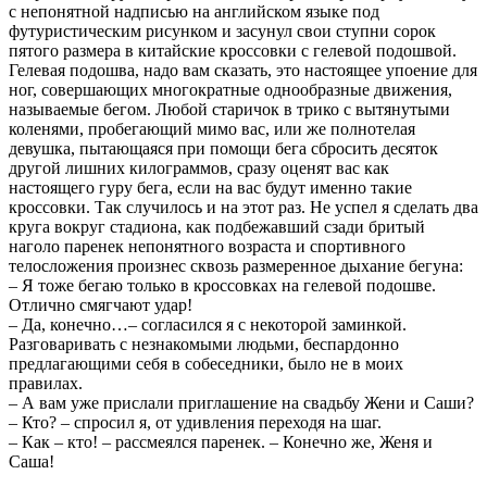
с непонятной надписью на английском языке под
футуристическим рисунком и засунул свои ступни сорок
пятого размера в китайские кроссовки с гелевой подошвой.
Гелевая подошва, надо вам сказать, это настоящее упоение для
ног, совершающих многократные однообразные движения,
называемые бегом. Любой старичок в трико с вытянутыми
коленями, пробегающий мимо вас, или же полнотелая
девушка, пытающаяся при помощи бега сбросить десяток
другой лишних килограммов, сразу оценят вас как
настоящего гуру бега, если на вас будут именно такие
кроссовки. Так случилось и на этот раз. Не успел я сделать два
круга вокруг стадиона, как подбежавший сзади бритый
наголо паренек непонятного возраста и спортивного
телосложения произнес сквозь размеренное дыхание бегуна:
– Я тоже бегаю только в кроссовках на гелевой подошве.
Отлично смягчают удар!
– Да, конечно…– согласился я с некоторой заминкой.
Разговаривать с незнакомыми людьми, беспардонно
предлагающими себя в собеседники, было не в моих
правилах.
– А вам уже прислали приглашение на свадьбу Жени и Саши?
– Кто? – спросил я, от удивления переходя на шаг.
– Как – кто! – рассмеялся паренек. – Конечно же, Женя и
Саша!