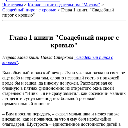
Читателям
>
Каталог книг издательства "Москва"
>
Свадебный пирог с кровью
> Глава 1 книги "Свадебный
пирог с кровью"
Глава 1 книги "Свадебный пирог с
кровью"
Первая глава книги Павла Стерхова
"Свадебный пирог с
кровью"
.
Был обычный июльский вечер. Луна уже выползла на светлое
еще небо и торчала там, словно незваный гость в прихожей:
вроде бы и зашел, да никому не нужен. Рассматривая ее
бледную в пятнах физиономию из открытого окна своей
старенькой "Нивы", я не сразу заметил, как соседский мальчик
лет десяти сунул мне под нос большой розовый
прямоугольный конверт.
– Вам просили передать, – сказал мальчишка и исчез так же
внезапно, как и появился, за что я ему был необычайно
благодарен. Шустрость – единственное достоинство детей в