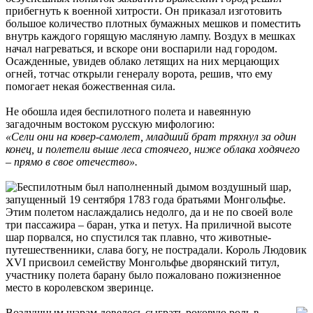
прибегнуть к военной хитрости. Он приказал изготовить
большое количество плотных бумажных мешков и поместить
внутрь каждого горящую масляную лампу. Воздух в мешках
начал нагреваться, и вскоре они воспарили над городом.
Осажденные, увидев облако летящих на них мерцающих
огней, тотчас открыли генералу ворота, решив, что ему
помогает некая божественная сила.
Не обошла идея беспилотного полета и навеянную
загадочным востоком русскую мифологию:
«Сели они на ковер-самолет, младший брат тряхнул за один
конец, и полетели выше леса стоячего, ниже облака ходячего
– прямо в свое отечество».
Беспилотным был наполненный дымом воздушный шар,
запущенный 19 сентября 1783 года братьями Монгольфье.
Этим полетом наслаждались недолго, да и не по своей воле
три пассажира – баран, утка и петух. На приличной высоте
шар порвался, но спустился так плавно, что животные-
путешественники, слава богу, не пострадали. Король Людовик
XVI присвоил семейству Монгольфье дворянский титул,
участнику полета барану было пожаловано пожизненное
место в королевском зверинце.
Воздушным шарам довелось сыграть роковую роль в