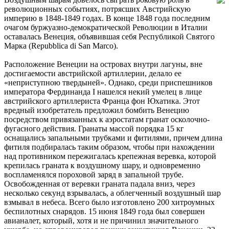
революционных событиях, потрясших Австрийскую
империю в 1848-1849 годах. В конце 1848 года последним
очагом буржуазно-демократической Революции в Италии
оставалась Венеция, объявившая себя Республикой Святого
Марка (Repubblica di San Marco).
Расположение Венеции на островах внутри лагуны, вне
достигаемости австрийской артиллерии, делало ее
«неприступною твердыней». Однако, среди приспешников
императора Фердинанда I нашелся некий умелец в лице
австрийского артиллериста Франца фон Юхатика. Этот
вредный изобретатель предложил бомбить Венецию
посредством привязанных к аэростатам гранат осколочно-
фугасного действия. Гранаты массой порядка 15 кг
оснащались запальными трубками и фитилями, причем длина
фитиля подбиралась таким образом, чтобы при нахождении
над противником пережигалась крепежная веревка, которой
крепилась граната к воздушному шару, и одновременно
воспламенялся пороховой заряд в запальной трубе.
Освобожденная от веревки граната падала вниз, через
несколько секунд взрывалась, а облегченный воздушный шар
взмывал в небеса. Всего было изготовлено 200 хитроумных
беспилотных снарядов. 15 июня 1849 года был совершен
авианалет, который, хотя и не причинил значительного