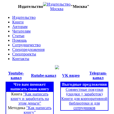
Издательство
"Москва"
Издательство
Книги
Авторам
Читателям
Статьи
Помощь
Сотрудничество
Спецпредложения
Спецпроекты
Контакты
Youtube-
Telegram-
Rutube-канал
VK видео
канал
канал
Что вам поможет
Выгодные предложения
написать свою книгу
Совместные покупки
Книга
"Как написать
(скидки + заработок)
книгу и заработать на
Книги для корпоративной
этом деньги"
библиотеки и для
Методика
"Как написать
сотрудников
книгу"