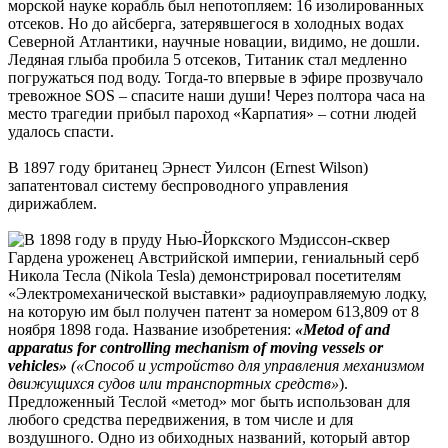
морской науке корабль был непотопляем: 16 изолированных
отсеков. Но до айсберга, затерявшегося в холодных водах
Северной Атлантики, научные новации, видимо, не дошли.
Ледяная глыба пробила 5 отсеков, Титаник стал медленно
погружаться под воду. Тогда-то впервые в эфире прозвучало
тревожное SOS – спасите наши души! Через полтора часа на
место трагедии прибыл пароход «Карпатия» – сотни людей
удалось спасти.
В 1897 году британец Эрнест Уилсон (Ernest Wilson)
запатентовал систему беспроводного управления
дирижаблем.
В 1898 году в пруду Нью-Йоркского Мэдиссон-сквер
Гардена уроженец Австрийской империи, гениальный серб
Никола Тесла (Nikola Tesla) демонстрировал посетителям
«Электромеханической выставки» радиоуправляемую лодку,
на которую им был получен патент за номером 613,809 от 8
ноября 1898 года. Название изобретения:
«Metod of and
apparatus for controlling mechanism of moving vessels or
vehicles»
(«Способ и устройство для управления механизмом
движущихся судов или транспортных средств»
).
Предложенный Теслой «метод» мог быть использован для
любого средства передвижения, в том числе и для
воздушного. Одно из обиходных названий, который автор