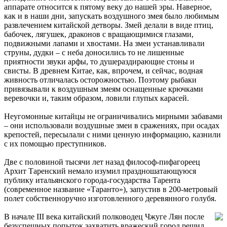
аппарате относится к пятому веку до нашей эры. Наверное,
как и в наши дни, запускать воздушного змея было любимым
развлечением китайской детворы. Змей делали в виде птиц,
бабочек, лягушек, драконов с вращающимися глазами,
подвижными лапами и хвостами. На змеи устанавливали
струны, дудки – с неба доносились то не лишенные
приятности звуки арфы, то душераздирающие стоны и
свисты. В древнем Китае, как, впрочем, и сейчас, водная
живность отличалась осторожностью. Поэтому рыбаки
привязывали к воздушным змеям оснащенные крючками
веревочки и, таким образом, ловили глупых карасей.
Неугомонные китайцы не ограничивались мирными забавами
– они использовали воздушные змеи в сражениях, при осадах
крепостей, пересылали с ними ценную информацию, казнили
с их помощью преступников.
Две с половиной тысячи лет назад философ-пифагореец
Архит Таренский немало изумил праздношатающуюся
публику итальянского города-государства Тарента
(современное название «Таранто»), запустив в 200-метровый
полет собственноручно изготовленного деревянного голубя.
В начале III века китайский полководец Чжуге Лян после
безуспешных попыток захватить вражеский город решил