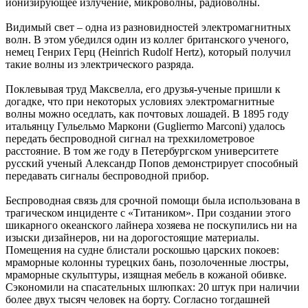
ионизирующее излучение, микроволны, радиоволны.
Видимый свет – одна из разновидностей электромагнитных
волн. В этом убедился один из коллег британского ученого,
немец Генрих Герц (Heinrich Rudolf Hertz), который получил
такие волны из электрического разряда.
Поклевывая труд Максвелла, его друзья-ученые пришли к
догадке, что при некоторых условиях электромагнитные
волны можно оседлать, как почтовых лошадей. В 1895 году
итальянцу Гульельмо Маркони (Gugliermo Marconi) удалось
передать беспроводной сигнал на трехкилометровое
расстояние. В том же году в Петербургском университете
русский ученый Александр Попов демонстрирует способный
передавать сигналы беспроводной прибор.
Беспроводная связь для срочной помощи была использована в
трагическом инциденте с «Титаником». При создании этого
шикарного океанского лайнера хозяева не поскупились ни на
изыски дизайнеров, ни на дорогостоящие материалы.
Помещения на судне блистали роскошью царских покоев:
мраморные колонны турецких бань, позолоченные люстры,
мраморные скульптуры, изящная мебель в кожаной обивке.
Сэкономили на спасательных шлюпках: 20 штук при наличии
более двух тысяч человек на борту. Согласно тогдашней