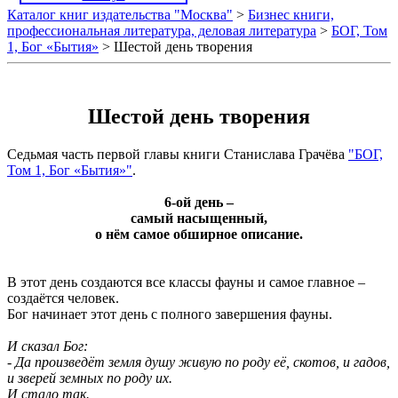
Каталог книг издательства "Москва"
>
Бизнес книги,
профессиональная литература, деловая литература
>
БОГ, Том
1, Бог «Бытия»
> Шестой день творения
Шестой день творения
Седьмая часть первой главы книги Станислава Грачёва
"БОГ,
Том 1, Бог «Бытия»"
.
6-ой день –
самый насыщенный,
о нём самое обширное описание.
В этот день создаются все классы фауны и самое главное –
создаётся человек.
Бог начинает этот день с полного завершения фауны.
И сказал Бог:
- Да произведёт земля душу живую по роду её, скотов, и гадов,
и зверей земных по роду их.
И стало так.