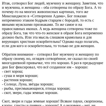
Итак, сотворил Бог людей, мужчину и женщину. Заметим, что
и мужчина, и женщина – оба сотворены по образу Бога. А то
почему-то на многих живописных картинах, того же
Микеланджело в «Сотворении Адама», Бог показан
непременно этаким бодрым старцем с бородой, то есть с
явными мужскими признаками. То же самое и на
православных иконах. А ведь женщина сотворена тоже по
образу Бога, так что что-то женское в образе Бога непременно
должно быть. Или эта мысль слишком крамольна и для
верующих христиан оскорбительна? Однако надо полагать,
если для кого и оскорбительна, то только не для женщин.
Обратим внимание – сотворил Бог мужчину и женщину по
образу своему, но, оглядев сотворённое, не сказал по своей
многодневной привычке, что это хорошо. 6 раз в предыдущие
дни Бог фиксировал, что всё созданное им – хорошо:
- свет хорош;
- суша и моря хороши;
- растения хороши;
- Солнце, Луна, звёзды хороши;
- рыбы, пресмыкающиеся, птицы хороши;
- скот, звери, гады земные хороши.
Скот, звери и гады земные хороши! Всякие пауки, скорпионы,
клопы, глисты и пиявки – хороши! А о человеке – нет, не