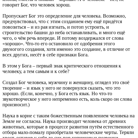
говорит Бог, что человек хорош.
Пропускает Бог это определение для человека. Возможно,
предчувствовал, что с этим созданием ему ещё придётся
повозиться – и из рая изгнать, и потоп устроить, и
строительство башни до неба останавливать, и много ещё
чего, о чём речь впереди. И потому воздержался от слова
«хорошо». Что-то его остановило от одобрения этого
двуногого создания, хотя именно это создание, в отличие от
всех других, несёт в себе признаки Бога.
В этом у Бога – первый знак критического отношения к
человеку, а тем самым и к себе?
Создал Бог человека, мужчину и женщину, оглядел это своё
творение – и язык у него не повернулся сказать, что это
хорошо. (Если, конечно, у Бога есть язык. Но что-то
звукотворческое у него непременно есть, коль скоро он слова
произносит.)
Наука в корне с таким божественным появлением человека на
Земле не согласна. Наука производит человека от древних
животных, которые в процессе развития путём естественного
отбора мало-помалу приобретали человеческие черты. Теряли
хвост, оставив у себя до сих пор копчиковые позвонки.