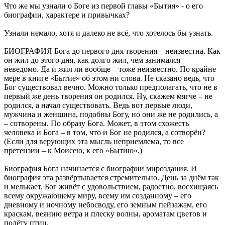
Что же мы узнали о Боге из первой главы «Бытия» - о его
биографии, характере и привычках?
Узнали немало, хотя и далеко не всё, что хотелось бы узнать.
БИОГРАФИЯ Бога до первого дня творения – неизвестна. Как
он жил до этого дня, как долго жил, чем занимался –
неведомо. Да и жил ли вообще – тоже неизвестно. По крайне
мере в книге «Бытие» об этом ни слова. Не сказано ведь, что
Бог существовал вечно. Можно только предполагать, что не в
первый же день творения он родился. Ну, скажем мягче – не
родился, а начал существовать. Ведь вот первые люди,
мужчина и женщина, подобны Богу, но они же не родились, а
– сотворены. По образу Бога. Может, в этом схожесть
человека и Бога – в том, что и Бог не родился, а сотворён?
(Если для верующих эта мысль неприемлема, то все
претензии – к Моисею, к его «Бытию».)
Биография Бога начинается с биографии мироздания. И
биография эта развёртывается стремительно. День за днём так
и мелькает. Бог живёт с удовольствием, радостно, восхищаясь
всему окружающему миру, всему им созданному – его
дневному и ночному небосводу, его земным пейзажам, его
краскам, веянию ветра и плеску волны, ароматам цветов и
полёту птиц.