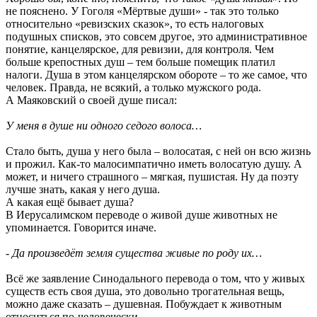
не пояснено. У Гоголя «Мёртвые души» - так это только
относительно «ревизских сказок», то есть налоговых
подушных списков, это совсем другое, это административное
понятие, канцелярское, для ревизии, для контроля. Чем
больше крепостных душ – тем больше помещик платил
налоги. Душа в этом канцелярском обороте – то же самое, что
человек. Правда, не всякий, а только мужского рода.
А Маяковский о своей душе писал:
У меня в душе ни одного седого волоса…
Стало быть, душа у него была – волосатая, с ней он всю жизнь
и прожил. Как-то малосимпатично иметь волосатую душу. А
может, и ничего страшного – мягкая, пушистая. Ну да поэту
лучше знать, какая у него душа.
А какая ещё бывает душа?
В Иерусалимском переводе о живой душе животных не
упоминается. Говорится иначе.
- Да произведёт земля существа живые по роду их…
Всё же заявление Синодального перевода о том, что у живых
существ есть своя душа, это довольно трогательная вещь,
можно даже сказать – душевная. Побуждает к животным
относиться по-человечески.