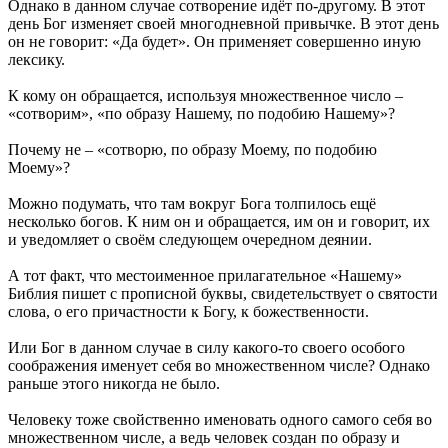
Однако в данном случае сотворение идёт по-другому. В этот
день Бог изменяет своей многодневной привычке. В этот день
он не говорит: «Да будет». Он применяет совершенно иную
лексику.
К кому он обращается, используя множественное число –
«сотворим», «по образу Нашему, по подобию Нашему»?
Почему не – «сотворю, по образу Моему, по подобию
Моему»?
Можно подумать, что там вокруг Бога толпилось ещё
несколько богов. К ним он и обращается, им он и говорит, их
и уведомляет о своём следующем очередном деянии.
А тот факт, что местоименное прилагательное «Нашему»
Библия пишет с прописной буквы, свидетельствует о святости
слова, о его причастности к Богу, к божественности.
Или Бог в данном случае в силу какого-то своего особого
соображения именует себя во множественном числе? Однако
раньше этого никогда не было.
Человеку тоже свойственно именовать одного самого себя во
множественном числе, а ведь человек создан по образу и