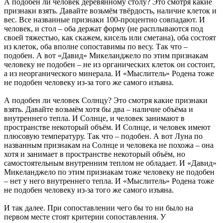
А подобен ли человек деревянному столу? Это смотря какие
признаки взять. Давайте возьмём твёрдость, наличие клеток и
вес. Все названные признаки 100-процентно совпадают. И
человек, и стол – оба держат форму (не расплываются под
своей тяжестью, как скажем, кисель или сметана), оба состоят
из клеток, оба вполне сопоставимы по весу. Так что –
подобен. А вот «Давид» Микеланджело по этим признакам
человеку не подобен – не из органических клеток он состоит,
а из неорганического минерала. И «Мыслитель» Родена тоже
не подобен человеку из-за того же самого изъяна.
А подобен ли человек Солнцу? Это смотря какие признаки
взять. Давайте возьмём хотя бы два – наличие объёма и
внутреннего тепла. И Солнце, и человек занимают в
пространстве некоторый объём. И Солнце, и человек имеют
плюсовую температуру. Так что – подобен. А вот Луна по
названным признакам на Солнце и человека не похожа – она
хотя и занимает в пространстве некоторый объём, но
самостоятельным внутренним теплом не обладает. И «Давид»
Микеланджело по этим признакам тоже человеку не подобен
– нет у него внутреннего тепла. И «Мыслитель» Родена тоже
не подобен человеку из-за того же самого изъяна.
И так далее. При сопоставлении чего бы то ни было на
первом месте стоят критерии сопоставления. У