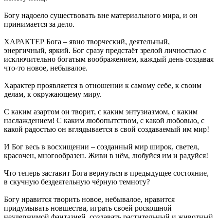
Богу надоело существовать вне материального мира, и он
принимается за дело.
ХАРАКТЕР Бога – явно творческий, деятельный,
энергичный, яркий. Бог сразу предстаёт зрелой личностью с
исключительно богатым воображением, каждый день создавая
что-то новое, небывалое.
Характер проявляется в отношении к самому себе, к своим
делам, к окружающему миру.
С каким азартом он творит, с каким энтузиазмом, с каким
наслаждением! С каким любопытством, с какой любовью, с
какой радостью он вглядывается в свой создаваемый им мир!
И Бог весь в восхищении – созданный мир широк, светел,
красочен, многообразен. Живи в нём, любуйся им и радуйся!
Что теперь заставит Бога вернуться в предыдущее состояние,
в скучную бездеятельную чёрную темноту?
Богу нравится творить новое, небывалое, нравится
придумывать новшества, играть своей роскошной
неудержимой фантазией, создавать растительный и животный