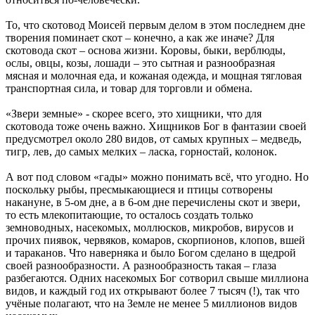
То, что скотовод Моисей первым делом в этом последнем дне
творения поминает скот – конечно, а как же иначе? Для
скотовода скот – основа жизни. Коровы, быки, верблюды,
ослы, овцы, козы, лошади – это сытная и разнообразная
мясная и молочная еда, и кожаная одежда, и мощная тягловая
транспортная сила, и товар для торговли и обмена.
«Звери земные» - скорее всего, это хищники, что для
скотовода тоже очень важно. Хищников Бог в фантазии своей
предусмотрел около 280 видов, от самых крупных – медведь,
тигр, лев, до самых мелких – ласка, горностай, колонок.
А вот под словом «гады» можно понимать всё, что угодно. Но
поскольку рыбы, пресмыкающиеся и птицы сотворены
накануне, в 5-ом дне, а в 6-ом дне перечислены скот и звери,
то есть млекопитающие, то осталось создать только
земноводных, насекомых, моллюсков, микробов, вирусов и
прочих пиявок, червяков, комаров, скорпионов, клопов, вшей
и тараканов. Что наверняка и было Богом сделано в щедрой
своей разнообразности. А разнообразность такая – глаза
разбегаются. Одних насекомых Бог сотворил свыше миллиона
видов, и каждый год их открывают более 7 тысяч (!), так что
учёные полагают, что на Земле не менее 5 миллионов видов