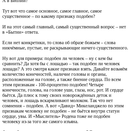
А в Библии?
Тут вот что самое основное, самое главное, самое
существенное – по какому признаку подобен?
И на этот самый главный, самый существенный вопрос – нет
в «Бытии» ответа.
Если нет конкретики, то слова об образе божьем – слова
никчёмные, пустые, не раскрывающие ничего существенного.
Ну вот для примера: подобен ли человек – ну с кем бы
сравнить? Да хотя бы с лошадью – так подобен ли человек
лошади? А это смотря какие признаки взять. Давайте возьмём
количество конечностей, наличие головы и органы,
расположенные на голове, а также биение сердца. По всем
этим признакам - 100-процентно подобен! Четыре
конечности, голова, на голове уши, глаза, нос, рот. И сердце
бьётся. Да плюс к тому своих новорождённых деток и
человек, и лошадь вскармливают молоком. Так что нет
сомнения – подобен. А вот «Давид» Микеланджело по этим
признакам человеку не подобен – не бьётся внутри статуи
сердце, увы. И «Мыслитель» Родена тоже не подобен
человеку из-за того же самого изъяна.