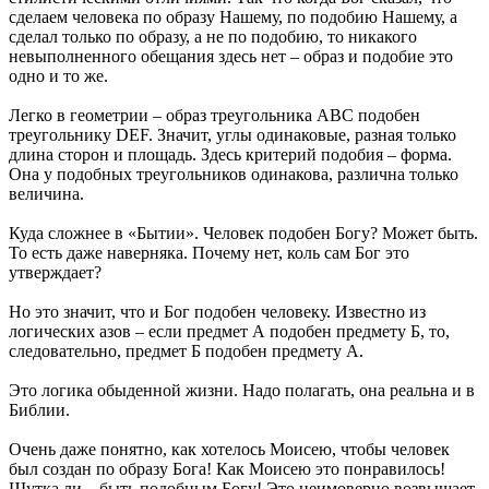
сделаем человека по образу Нашему, по подобию Нашему, а
сделал только по образу, а не по подобию, то никакого
невыполненного обещания здесь нет – образ и подобие это
одно и то же.
Легко в геометрии – образ треугольника АВС подобен
треугольнику DEF. Значит, углы одинаковые, разная только
длина сторон и площадь. Здесь критерий подобия – форма.
Она у подобных треугольников одинакова, различна только
величина.
Куда сложнее в «Бытии». Человек подобен Богу? Может быть.
То есть даже наверняка. Почему нет, коль сам Бог это
утверждает?
Но это значит, что и Бог подобен человеку. Известно из
логических азов – если предмет А подобен предмету Б, то,
следовательно, предмет Б подобен предмету А.
Это логика обыденной жизни. Надо полагать, она реальна и в
Библии.
Очень даже понятно, как хотелось Моисею, чтобы человек
был создан по образу Бога! Как Моисею это понравилось!
Шутка ли – быть подобным Богу! Это неимоверно возвышает