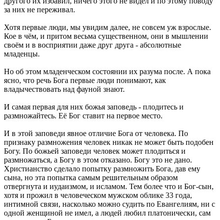
другого их избавил, ничего этого не видел и по этому поводу
за них не переживал.
Хотя первые люди, мы увидим далее, не совсем уж взрослые.
Кое в чём, и притом весьма существенном, они в мышлении
своём и в восприятии даже друг друга - абсолютные
младенцы.
Но об этом младенческом состоянии их разума после. А пока
ясно, что речь Бога первые люди понимают, как
владычествовать над фауной знают.
И самая первая для них божья заповедь - плодитесь и
размножайтесь. Её Бог ставит на первое место.
И в этой заповеди явное отличие Бога от человека. По
признаку размножения человек никак не может быть подобен
Богу. По божьей заповеди человек может плодиться и
размножаться, а Богу в этом отказано. Богу это не дано.
Христианство сделало попытку размножить Бога, дав ему
сына, но эта попытка самым решительным образом
отвергнута и иудаизмом, и исламом. Тем более что и Бог-сын,
хотя и прожил в человеческом мужском облике 33 года,
интимной связи, насколько можно судить по Евангелиям, ни с
одной женщиной не имел, а людей любил платонически, сам