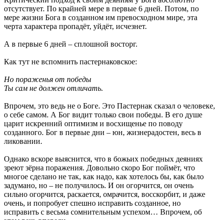
отсутствует. По крайней мере в первые 6 дней. Потом, по
мере жизни Бога в созданном им превосходном мире, эта
черта характера пропадёт, уйдёт, исчезнет.
А в первые 6 дней – сплошной восторг.
Как тут не вспомнить пастернаковское:
Но пораженья от победы
Ты сам не должен отличать.
Впрочем, это ведь не о Боге. Это Пастернак сказал о человеке,
о себе самом. А Бог видит только свои победы. В его душе
царит искренний оптимизм и восхищенье по поводу
созданного. Бог в первые дни – юн, жизнерадостен, весь в
ликовании.
Однако вскоре выяснится, что в божьих победных деяниях
зреют зёрна поражения. Довольно скоро Бог поймёт, что
многое сделано не так, как надо, как хотелось бы, как было
задумано, но – не получилось. И он огорчится, он очень
сильно огорчится, раскается, омрачится, восскорбит, и даже
очень, и попробует спешно исправить созданное, но
исправить с весьма сомнительным успехом… Впрочем, об