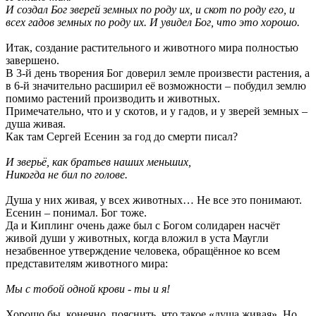
И создал Бог зверей земных по роду их, и скот по роду его, и
всех гадов земных по роду их. И увидел Бог, что это хорошо.
Итак, создание растительного и животного мира полностью
завершено.
В 3-й день творения Бог доверил земле произвести растения, а
в 6-й значительно расширил её возможности – побудил землю
помимо растений производить и животных.
Примечательно, что и у скотов, и у гадов, и у зверей земных –
душа живая.
Как там Сергей Есенин за год до смерти писал?
И зверьё, как братьев наших меньших,
Никогда не бил по голове.
Душа у них живая, у всех животных… Не все это понимают.
Есенин – понимал. Бог тоже.
Да и Киплинг очень даже был с Богом солидарен насчёт
живой души у животных, когда вложил в уста Маугли
незабвенное утверждение человека, обращённое ко всем
представителям животного мира:
Мы с тобой одной крови - ты и я!
Хорошо бы, конечно, пояснить, что такое «душа живая». Но