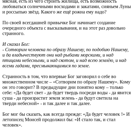
мясная, есть из чего строить жилища, есть возможность
любоваться солнечными восходами и закатами, сияньем Луны
и россыпью звёзд. Какого же ещё рожна ему надо?
По своей всегдашней привычке Бог начинает создание
очередного объекта с высказывания, и на этот раз довольно
странного.
И сказал Бог:
- Сотворим человека по образу Нашему, по подобию Нашему,
и да владычествуют они над рыбами морскими, и над
птицами небесными, и над скотом, и над всею землёю, и над
всеми гадами, пресмыкающимися по земле.
Странность в том, что впервые Бог заговорил о себе во
множественном числе – «Сотворим по образу Нашему». Кому
он это говорит? В предыдущие дни понятно кому – только
себе: «Да будет свет - да будет твердь посреди воды - да явится
суша - да произрастит земля зелень - да будут светила на
тверди небесной» - и так далее и так далее.
Бог мог бы сказать, как всегда прежде: «Да будет человек !» И
летописец Моисей продолжил бы: «И стало так, и стал
человек».