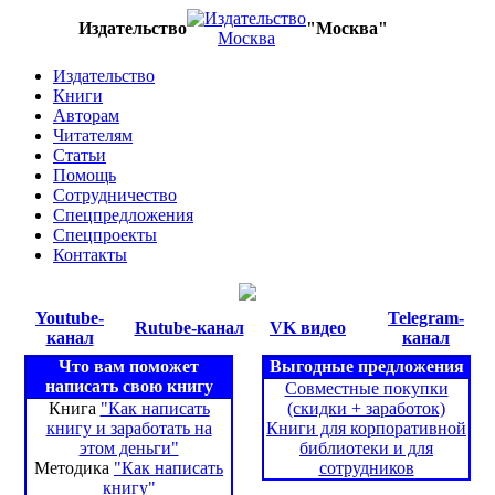
Издательство
"Москва"
Издательство
Книги
Авторам
Читателям
Статьи
Помощь
Сотрудничество
Спецпредложения
Спецпроекты
Контакты
Youtube-
Telegram-
Rutube-канал
VK видео
канал
канал
Что вам поможет
Выгодные предложения
написать свою книгу
Совместные покупки
Книга
"Как написать
(скидки + заработок)
книгу и заработать на
Книги для корпоративной
этом деньги"
библиотеки и для
Методика
"Как написать
сотрудников
книгу"