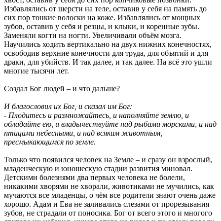
Избавлялись от шерсти на теле, оставив у себя на память до
сих пор тонкие волоски на коже. Избавлялись от мощных
зубов, оставив у себя и резцы, и клыки, и коренные зубы.
Заменяли когти на ногти. Увеличивали объём мозга.
Научились ходить вертикально на двух нижних конечностях,
освободив верхние конечности для труда, для объятий и для
драки, для убийств. И так далее, и так далее. На всё это ушли
многие тысячи лет.
Создал Бог людей – и что дальше?
И благословил их Бог, и сказал им Бог:
- Плодитесь и размножайтесь, и наполняйте землю, и
обладайте ею, и владычествуйте над рыбами морскими, и над
птицами небесными, и над всяким животным,
пресмыкающимся по земле.
Только что появился человек на Земле – и сразу он взрослый,
младенческую и юношескую стадии развития миновал.
Детскими болезнями два первых человека не болели,
никакими хворями не хворали, животиками не мучились, как
мучаются все младенцы, о чём все родители знают очень даже
хорошо. Адам и Ева не заливались слезами от прорезывания
зубов, не страдали от поносика. Бог от всего этого и многого