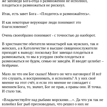
же заповеди Бога-отца о размножении не исполнил,
плодиться и размножаться не рискнул.
Итак, есть завет Бога - «Плодитесь и размножайтесь».
И как некоторые верующие люди понимают это
благословение?
Очень своеобразно понимают - с точностью до наоборот.
В христианстве обитатели монастырей как мужских, так и
женских, а в Католичестве и высшие священнослужители
приходят к выводу: поскольку Бог завещал плодиться и
размножаться, то мы в усердии своём плодиться и
размножаться не будем, семью не заведём. И вводят целибат –
безбрачие.
Мало ли что им Бог сказал! Много он чего наговорил! И всё
это слушать, и воспринимать, и исполнять? А у них своё
мнение на этот счёт, и если это мнение не совпадает с
мнением Бога, то, значит, Бог не прав, а правы они. И точка.
И стало так.
«Владычествуйте над рыбами морскими…». Да что уж так не
взлюбил Бог рыб пресноводных, что решил о них не