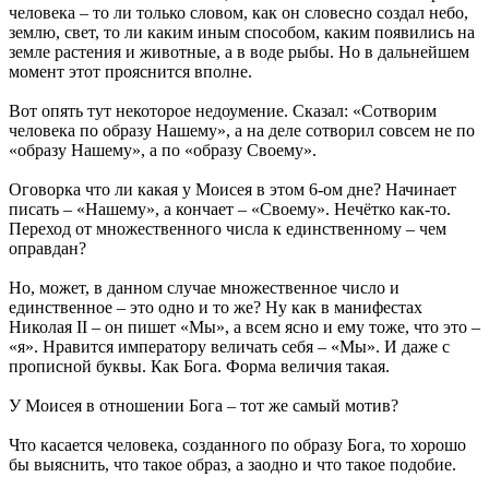
человека – то ли только словом, как он словесно создал небо,
землю, свет, то ли каким иным способом, каким появились на
земле растения и животные, а в воде рыбы. Но в дальнейшем
момент этот прояснится вполне.
Вот опять тут некоторое недоумение. Сказал: «Сотворим
человека по образу Нашему», а на деле сотворил совсем не по
«образу Нашему», а по «образу Своему».
Оговорка что ли какая у Моисея в этом 6-ом дне? Начинает
писать – «Нашему», а кончает – «Своему». Нечётко как-то.
Переход от множественного числа к единственному – чем
оправдан?
Но, может, в данном случае множественное число и
единственное – это одно и то же? Ну как в манифестах
Николая II – он пишет «Мы», а всем ясно и ему тоже, что это –
«я». Нравится императору величать себя – «Мы». И даже с
прописной буквы. Как Бога. Форма величия такая.
У Моисея в отношении Бога – тот же самый мотив?
Что касается человека, созданного по образу Бога, то хорошо
бы выяснить, что такое образ, а заодно и что такое подобие.