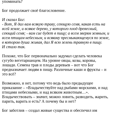
упоминать?
Бог продолжает своё благословение.
И сказал Бог:
- Вот, Я дал вам всякую траву, сеющую семя, какая есть на
всей земле, и всякое дерево, у которого плод древесный,
сеющий семя; - вам сие будет в пищу; а всем зверям земным, и
всем птицам небесным, и всякому пресмыкающемуся по земле,
в котором душа живая, дал Я всю зелень травную в пищу.
И стало так.
Похоже, что Бог первоначально задумал сделать человека
сугубо вегетарианцем. На уровне овцы, козы, коровы,
лошади. Семена трав и плоды деревьев – вот что Бог
предназначает людям в пищу. Различные каши и фрукты – и
это всё?
Возможно, и нет, потому что ведь было предыдущее
приказание – «Владычествуйте над рыбами морскими, и над
птицами небесными, и над всяким животным…».
Владычествовать – значит, можно ловить, разводить, жарить,
парить, варить и есть? А почему бы и нет?
Бог заботлив – создал живые существа и обеспечил им