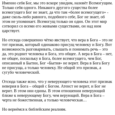
Именно себя Бог, мы это вскоре увидим, назовёт Всемогущим.
Только себя одного. Никакого другого существа более
всемогущего Бог не знает, да что там «более всемогущего» -
даже сколь-либо равного, подобного себе, Бог не знает, об
этом не упоминает. Всемогущ только он один. Он этот мир
сотворил со всеми его живыми существами, он над ним
царствует.
Но отсюда совершенно чётко явствует, что вера в Бога – это не
тот признак, который одинаково присущ человеку и Богу. Вот
возможность разговаривать, слышать и понимать речь – это
да, это роднит человека и Бога, это общее. А вера в Бога – нет,
не общее, поскольку в Бога, более всемогущего, чем Бог,
описанный в Бытии, Бог «Бытия» не верит. Вера в Бога Богу
не присуща, а только человеку. Не общий это признак, а
сугубо человеческий.
Отсюда также ясно, что у неверующего человека этот признак
неверия в Бога – общий с Богом. Атеист не верит, и Бог не
верит. В этом они едины. В этом отношении неверующий
ближе к неверующему Богу, чем верующий. Вера в Бога –
черта не божественная, а только человеческая…
Но вернёмся к библейским реалиям.