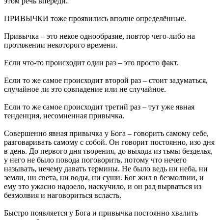
этом речь впереди.
ПРИВЫЧКИ тоже проявились вполне определённые.
Привычка – это некое однообразие, повтор чего-либо на
протяжении некоторого времени.
Если что-то происходит один раз – это просто факт.
Если то же самое происходит второй раз – стоит задуматься,
случайное ли это совпадение или не случайное.
Если то же самое происходит третий раз – тут уже явная
тенденция, несомненная привычка.
Совершенно явная привычка у Бога – говорить самому себе,
разговаривать самому с собой. Он говорит постоянно, изо дня
в день. До первого дня творения, до выхода из тьмы безделья,
у него не было повода поговорить, потому что нечего
называть, нечему давать термины. Не было ведь ни неба, ни
земли, ни света, ни воды, ни суши. Бог жил в безмолвии, и
ему это ужасно надоело, наскучило, и он рад вырваться из
безмолвия и наговориться всласть.
Быстро появляется у Бога и привычка постоянно хвалить