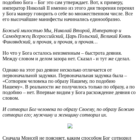
подобию Бога – Бог это сам утверждает. Вот, к примеру,
император Николай II именно из этого дня творения перенял
у Бога манеру говорить о себе во множественном числе. Все
его высочайшие манифесты начинались единообразно.
Божьей милостью Мы, Николай Второй, Император и
Самодержец Всероссийский, Царь Польский, Великий Князь
Финляндский, и прочая, и прочая, и прочая…
Но что у Бога осталось неизменным – быстрота деяния.
Между словом и делом зазора нет. Сказал - и тут же сделал.
Однако на этот раз деяние несколько отличается от
первоначальной задумки. Первоначальная задумка была –
«Сотворим человека по образу Нашему, по подобию
Нашему». В реальности же получилось только по образу, а по
подобию – нет. Впервые видим у Бога расхождение деяния со
словом.
И сотворил Бог человека по образу Своему, по образу Божию
сотворил его; мужчину и женщину сотворил их.
Сначала Моисей не поясняет, каким способом Бог сотворил