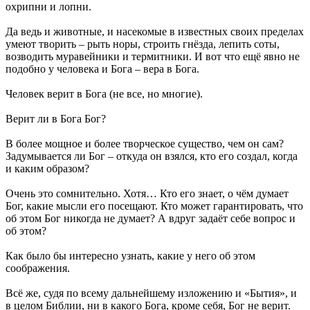
охрипни и лопни.
Да ведь и животные, и насекомые в известных своих пределах
умеют творить – рыть норы, строить гнёзда, лепить соты,
возводить муравейники и термитники. И вот что ещё явно не
подобно у человека и Бога – вера в Бога.
Человек верит в Бога (не все, но многие).
Верит ли в Бога Бог?
В более мощное и более творческое существо, чем он сам?
Задумывается ли Бог – откуда он взялся, кто его создал, когда
и каким образом?
Очень это сомнительно. Хотя… Кто его знает, о чём думает
Бог, какие мысли его посещают. Кто может гарантировать, что
об этом Бог никогда не думает? А вдруг задаёт себе вопрос и
об этом?
Как было бы интересно узнать, какие у него об этом
соображения.
Всё же, судя по всему дальнейшему изложению и «Бытия», и
в целом Библии, ни в какого Бога, кроме себя, Бог не верит.