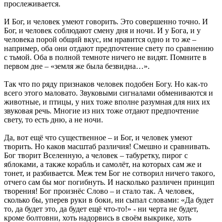
прослеживается.
И Бог, и человек умеют говорить. Это совершенно точно. И
Бог, и человек соблюдают смену дня и ночи. И у Бога, и у
человека порой общий вкус, им нравится одно и то же –
например, оба они отдают предпочтение свету по сравнению
с тьмой. Оба в полной темноте ничего не видят. Помните в
первом дне – «земля же была безвидна…».
Так что по ряду признаков человек подобен Богу. Но как-то
всего этого маловато. Звуковыми сигналами обмениваются и
животные, и птицы, у них тоже вполне разумная для них их
звуковая речь. Многие из них тоже отдают предпочтение
свету, то есть дню, а не ночи.
Да, вот ещё что существенное – и Бог, и человек умеют
творить. Но каков масштаб различия! Смешно и сравнивать.
Бог творит Вселенную, а человек – табуретку, пирог с
яблоками, а также корабль и самолёт, на которых сам же и
тонет, и разбивается. Меж тем Бог не сотворил ничего такого,
отчего сам бы мог погибнуть. И насколько различен принцип
творения! Бог произнёс Слово – и стало так. А человек,
сколько бы, уперев руки в боки, ни сыпал словами: «Да будет
то, да будет это, да будет ещё что-то!» - ни черта не будет,
кроме болтовни, хоть надорвись в своём выкрике, хоть