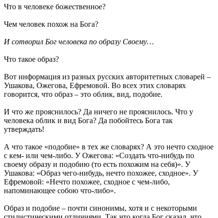
Что в человеке божественное?
Чем человек похож на Бога?
И сотворил Бог человека по образу Своему…
Что такое образ?
Вот информация из разных русских авторитетных словарей –
Ушакова, Ожегова, Ефремовой. Во всех этих словарях
говорится, что образ – это облик, вид, подобие.
И что же прояснилось? Да ничего не прояснилось. Что у
человека облик и вид Бога? Да побойтесь Бога так
утверждать!
А что такое «подобие» в тех же словарях? А это нечто сходное
с кем- или чем-либо. У Ожегова: «Создать что-нибудь по
своему образу и подобию (то есть похожим на себя)». У
Ушакова: «Образ чего-нибудь, нечто похожее, сходное». У
Ефремовой: «Нечто похожее, сходное с чем-либо,
напоминающее собою что-либо».
Образ и подобие – почти синонимы, хотя и с некоторыми
стилистическими отличиями. Так что когда Бог сказал, что