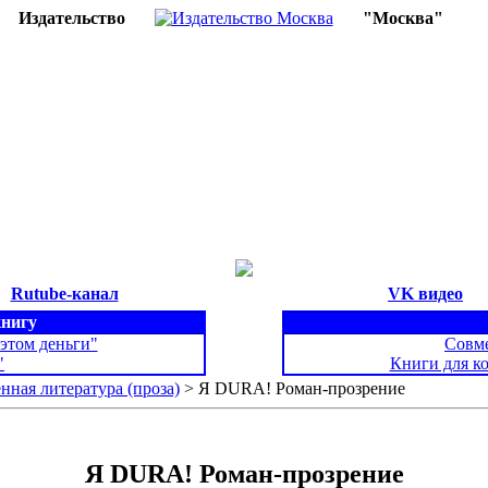
Издательство
"Москва"
Rutube-канал
VK видео
книгу
 этом деньги"
Совме
"
Книги для к
нная литература (проза)
> Я DURA! Роман-прозрение
Я DURA! Роман-прозрение