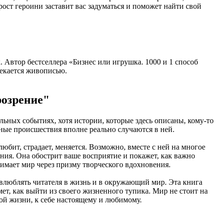
ост героини заставит вас задуматься и поможет найти свой
. Автор бестселлера «Бизнес или игрушка. 1000 и 1 способ
лекается живописью.
розрение"
альных событиях, хотя истории, которые здесь описаны, кому-то
ные происшествия вполне реально случаются в ней.
любит, страдает, меняется. Возможно, вместе с ней на многое
ения. Она обострит ваше восприятие и покажет, как важно
нимает мир через призму творческого вдохновения.
 влюблять читателя в жизнь и в окружающий мир. Эта книга
мет, как выйти из своего жизненного тупика. Мир не стоит на
овой жизни, к себе настоящему и любимому.