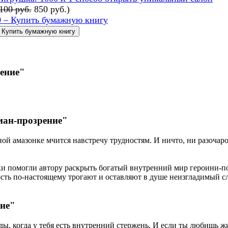
100 руб.
850 руб.
)
 – Купить бумажную книгу
ение"
ман-прозрение"
й амазонке мчится навстречу трудностям. И ничто, ни разочаро
хи помогли автору раскрыть богатый внутренний мир героини-по
ность по-настоящему трогают и оставляют в душе неизгладимый сл
ие"
ды, когда у тебя есть внутренний стержень. И если ты любишь 