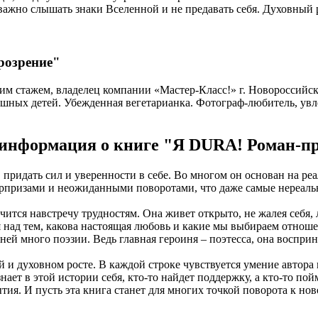
важно слышать знаки Вселенной и не предавать себя. Духовный р
розрение"
ним стажем, владелец компании «Мастер-Класс!» г. Новороссийск
ешных детей. Убежденная вегетарианка. Фотограф-любитель, ув
информация о книге "Я DURA! Роман-п
 придать сил и уверенности в себе. Во многом он основан на ре
юрпризами и неожиданными поворотами, что даже самые нереаль
чится навстречу трудностям. Она живет открыто, не жалея себя, 
ся над тем, какова настоящая любовь и какие мы выбираем отнош
 ней много поэзии. Ведь главная героиня – поэтесса, она воспри
 и духовном росте. В каждой строке чувствуется умение автора
нает в этой истории себя, кто-то найдет поддержку, а кто-то пой
бытия. И пусть эта книга станет для многих точкой поворота к н