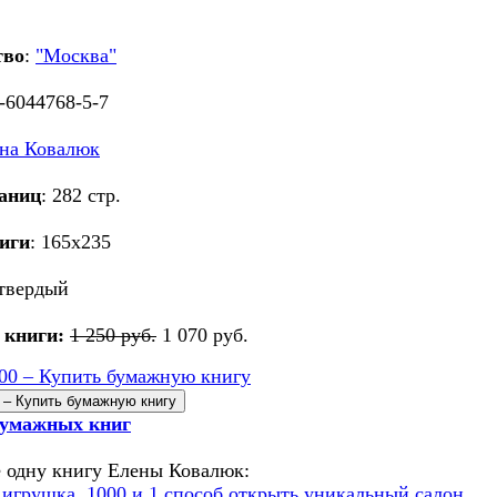
тво
:
"Москва"
-6044768-5-7
на Ковалюк
раниц
: 282 стр.
иги
: 165х235
 твердый
 книги:
1 250 руб.
1 070 руб.
00 – Купить бумажную книгу
бумажных книг
 одну книгу Елены Ковалюк:
 игрушка. 1000 и 1 способ открыть уникальный салон