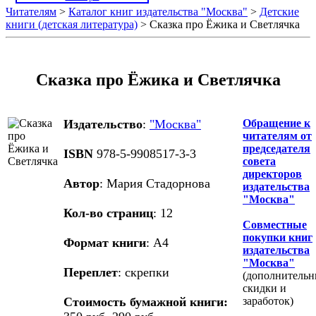
Читателям
>
Каталог книг издательства "Москва"
>
Детские
книги (детская литература)
> Сказка про Ёжика и Светлячка
Сказка про Ёжика и Светлячка
Издательство
:
"Москва"
Обращение к
читателям от
председателя
ISBN
978-5-9908517-3-3
совета
директоров
Автор
: Мария Стадорнова
издательства
"Москва"
Кол-во страниц
: 12
Совместные
покупки книг
Формат книги
: А4
издательства
"Москва"
Переплет
: скрепки
(дополнительн
скидки и
Стоимость бумажной книги:
заработок)