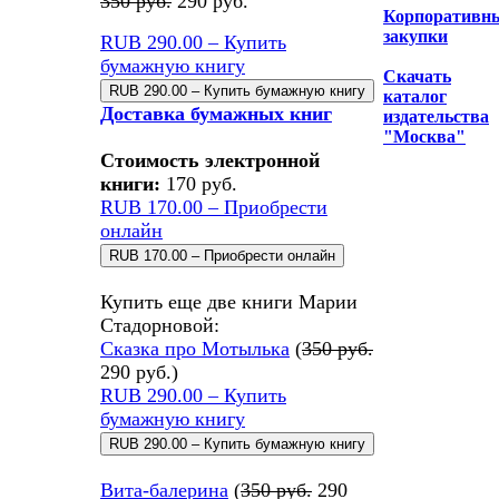
350 руб.
290 руб.
Корпоративн
закупки
RUB 290.00 – Купить
бумажную книгу
Скачать
каталог
Доставка бумажных книг
издательства
"Москва"
Стоимость электронной
книги:
170 руб.
RUB 170.00 – Приобрести
онлайн
Купить еще две книги Марии
Стадорновой:
Сказка про Мотылька
(
350 руб.
290 руб.
)
RUB 290.00 – Купить
бумажную книгу
Вита-балерина
(
350 руб.
290