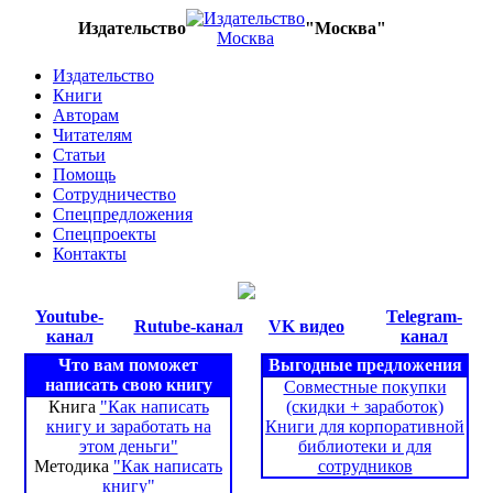
Издательство
"Москва"
Издательство
Книги
Авторам
Читателям
Статьи
Помощь
Сотрудничество
Спецпредложения
Спецпроекты
Контакты
Youtube-
Telegram-
Rutube-канал
VK видео
канал
канал
Что вам поможет
Выгодные предложения
написать свою книгу
Совместные покупки
Книга
"Как написать
(скидки + заработок)
книгу и заработать на
Книги для корпоративной
этом деньги"
библиотеки и для
Методика
"Как написать
сотрудников
книгу"