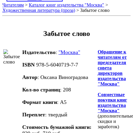
Читателям
>
Каталог книг издательства "Москва"
>
Художественная литература (проза)
> Забытое слово
Забытое слово
Издательство
:
"Москва"
Обращение к
читателям от
председателя
ISBN
978-5-6040719-7-7
совета
директоров
Автор
: Оксана Виноградова
издательства
"Москва"
Кол-во страниц
: 208
Совместные
покупки книг
Формат книги
: А5
издательства
"Москва"
Переплет
: твердый
(дополнительны
скидки и
Стоимость бумажной книги:
заработок)