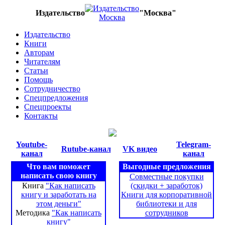
Издательство
"Москва"
Издательство
Книги
Авторам
Читателям
Статьи
Помощь
Сотрудничество
Спецпредложения
Спецпроекты
Контакты
Youtube-
Telegram-
Rutube-канал
VK видео
канал
канал
Что вам поможет
Выгодные предложения
написать свою книгу
Совместные покупки
Книга
"Как написать
(скидки + заработок)
книгу и заработать на
Книги для корпоративной
этом деньги"
библиотеки и для
Методика
"Как написать
сотрудников
книгу"