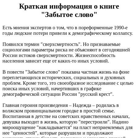
Краткая информация о книге
"Забытое слово"
Есть мнения экспертов о том, что в пореформенные 1990-е
годы людские потери привели к демографическому коллапсу.
Появился термин "сверхсмертность". Но признаваемые
социологами параметры риска не объясняют в сегодняшней
России истоков сверхсмертности. Жизнеспособность
населения зависит еще от каких-то иных условий.
В повести "Забытое слово" показана частная жизнь на фоне
переплетающихся исторических, социальных и духовных
проблем. Кроме того, это своеобразное исследование с целью
поиска иных условий, начертивших в графике
демографической ситуации России "русский крест".
Главная героиня произведения – Надежда – родилась в
волжском провинциальном городке в простой семье.
Воспитанная в детстве на советских нравственных началах,
девушка выходит в жизнь, которую "перестроили". Надино
мироощущение "накладывается" на пласт неприемлемых для
нее "ценностей", которые разрушили и продолжают