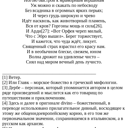
Ногою быстрой к мраморным вершинам
Уж можно и скакать по небосводу
Без всадника в огромных ярких перьях;
И через грудь широкую и чрево
Идёт насквозь, как животворный пламень,
Вся от кров? Горгоны мощь и сила[26].
И Арди[27]: «Вот Орфея череп милый,
Что с Эбро вышел». Берег торжествует,
И кажется, что чуда ждёт, ликует.
Священный страх взрастил его красy нам.
И в необычном блеске, свежем, юном
Волна дрожит на удивленье чисто –
Сиял над миром вечный день лучисто.
_________________________________________
[1] Ветер.
[2] Или Главк – морское божество в греческой мифологии.
[3] Дербе – персонаж, который упоминается автором в целом
ряде произведений и мыслится как его товарищ по
путешествиям и приключениям.
[4] Здесь и далее в оригинале divino – божественный, в
переводе использовано прилагательное дивный, восходящее к
этому же общеиндоевропейскому корню, в его том же
первоначальном значении, сохранившемся в итальянском, а в
русском как архаизм.