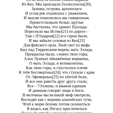
Из Кео. Мы проплыли Геллеспонты[20],
Заливы, островa, архипелаги
И устья рек отцовских с уваженьем,
И мысам помолились мы священным,
Приветствовали белые, крутые
Мы бастионы, что хранит Паллада;
Пересекли мы Истмо[21] по дороге –
Там с П?ндаром[22] его герои были.
И мы забыли соловья из Кео[23]
Для фивского орла. Твой свет из мифа
Был над Тирренским морем, мать Эллада,
Прекрасны были, словно твои горы,
Альп Лунных обнажённые вершины,
О мать Эллада, и великолепны,
Как твои горы, и спустилось племя
К тебе Бессмертных[24], что ступали с края
От Эфемерных[25] по убитой боли,
И все они равн?ы друг другу стали,
Все – ?Эллины, и языком единым
И дивным говорят люди и Боги.
В молчанье мы великий миф смотрели,
Восходят как с вершин альпийских тучи,
Чтоб к морю белому потом склониться.
Я видел, как Пегасу прислониться