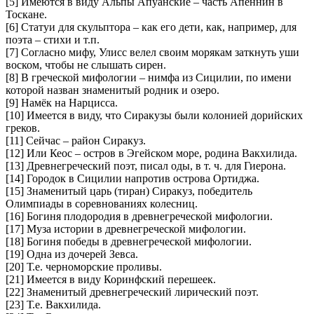
[5] Имеются в виду Альпы Апуанские – часть Апеннин в
Тоскане.
[6] Статуи для скульптора – как его дети, как, например, для
поэта – стихи и т.п.
[7] Согласно мифу, Улисс велел своим морякам заткнуть уши
воском, чтобы не слышать сирен.
[8] В греческой мифологии – нимфа из Сицилии, по имени
которой назван знаменитый родник и озеро.
[9] Намёк на Нарцисса.
[10] Имеется в виду, что Сиракузы были колонией дорийских
греков.
[11] Сейчас – район Сиракуз.
[12] Или Кеос – остров в Эгейском море, родина Вакхилида.
[13] Древнегреческий поэт, писал оды, в т. ч. для Гиерона.
[14] Городок в Сицилии напротив острова Ортиджа.
[15] Знаменитый царь (тиран) Сиракуз, победитель
Олимпиады в соревнованиях колесниц.
[16] Богиня плодородия в древнегреческой мифологии.
[17] Муза истории в древнегреческой мифологии.
[18] Богиня победы в древнегреческой мифологии.
[19] Одна из дочерей Зевса.
[20] Т.е. черноморские проливы.
[21] Имеется в виду Коринфский перешеек.
[22] Знаменитый древнегреческий лирический поэт.
[23] Т.е. Вакхилида.