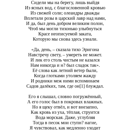
Сидели мы на берегу, лишь выйдя
Из ясных вод, с благословенной кровью
Из свежей сoли; олеандры дважды
Вплетали розы в царский лавр над нами,
И да, был день добром великим пoлон,
Чтоб мы могли тихонько улыбнуться
Красе неописуемой заката,
Которую мы снова здесь узнали.
«Да, день, – сказала тихо Эригона
Навстречу свету, – умереть не может.
И лик его столь чистым не казался
Нам никогда и н? был сладок так».
Её слова как летний ветер были,
Когда глоткaми утоляем жажду
И родники меж ними вспоминаем
Садов далёких, там, где он[1] блуждал.
Его я слышал, словно погружённый,
А его голос был в покровах влажных.
Но я щекy отвёл, и вот внезапно,
Как кровь из yха, тёплая, струится
Вода морская. Даже, углубляя
Тогда в песок мои ступн? нагие,
Я чувствовал, как медленно уходит