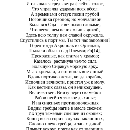
И слышался средь ветра флейты голос,
Что управлял ударами всех вёсел,
А временами отзвук песни грубой
Погонщика гребцов; но молчаливой
Была вся Ода – с вечными словами,
Что легче, чем венок оливы дикой,
Здесь всю толпу нам славой окружила.
Спустились в порт мы. Ты тот час запомнил?
Горел тогда Акрополь из Ортиджи;
Пылали облака над Племмир?о[14],
Прекрасные, как статуи у храмов;
Казалось, растянула чья-то сила
Большyю Сиракуз морскую арку.
Мы закричали, и вот вопль внезапный
Вдоль портиков летит, когда корабль,
Исполнен вечности, пристал уж к молу.
Как вестник славы, он великодушен,
Величествен. Внизу через скамейки
Рабов несётся тяжкое дыханье;
И на сиденьях противоположных
Видны гребцы нагие в масле свежем:
Их труд тяжёлый слышен из окошек;
Конец веслa горит в лучах наклонных,
Словно плечо гребца, и запах дикий
Плывёт вокруг, почти как от зверинца.