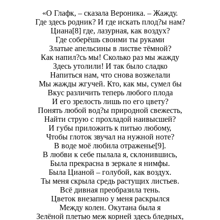
«О Глафк, – сказала Вероника. – Жажду.
Где здесь родник? И где искать плод?ы нам?
Циана[8] где, лазурная, как воздух?
Где соберёшь своими ты руками
Златые апельсины в листве тёмной?
Как напил?сь мы! Сколько раз мы жажду
Здесь утолили! И так было сладко
Напиться нам, что снова возжелали
Мы жажды жгучей. Кто, как мы, сумел бы
Вкус различить теперь любого плoда
И его зрелость лишь по его цвету?
Понять любой вод?ы природной свежесть,
Найти струю с прохладой наивысшей?
И гyбы приложить к питью любому,
Чтобы глоток звучал на нужной ноте?
В воде моё любила отраженье[9].
В любви к себе пылала я, склонившись,
Была прекрасна в зеркале я нимфы.
Была Цианой – голубой, как воздух.
Ты меня скрыла средь растущих листьев.
Всё дивная преобразила тень.
Цветок внезапно у меня раскрылся
Между колен. Окутана былa я
Зелёной плетью меж корней здесь бледных,