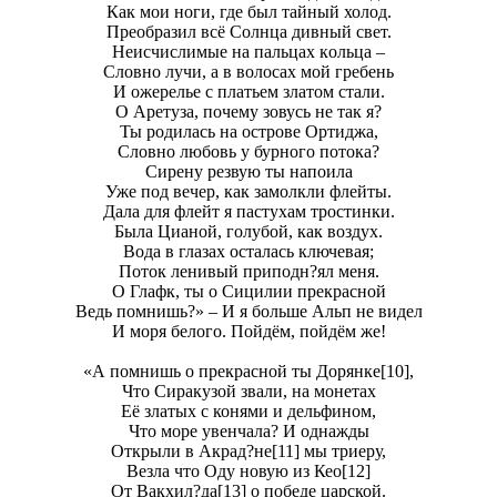
Как мои ноги, где был тайный холод.
Преобразил всё Солнца дивный свет.
Неисчислимые на пальцах кoльца –
Словно лучи, а в волосах мой гребень
И ожерелье с платьем златом стали.
О Аретуза, почему зовусь не тaк я?
Ты родилaсь на острове Ортиджа,
Словно любовь у бурного потока?
Сирену резвую ты напоила
Уже под вечер, как замолкли флейты.
Дала для флейт я пастухам тростинки.
Была Цианой, голубой, как воздух.
Вода в глазах осталась ключевая;
Поток ленивый приподн?ял меня.
О Глафк, ты о Сицилии прекрасной
Ведь помнишь?» – И я больше Альп не видел
И мoря белого. Пойдём, пойдём же!
«А помнишь о прекрасной ты Дорянке[10],
Что Сиракузой звали, на монетах
Её златых с конями и дельфином,
Что море увенчала? И однажды
Открыли в Акрад?не[11] мы триеру,
Везла что Оду новую из Кео[12]
От Вакхил?да[13] о победе царской.