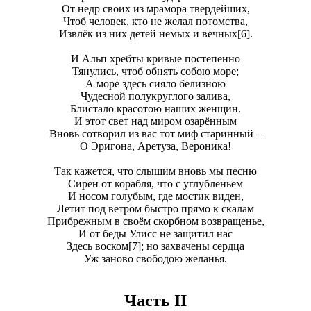
От недр своих из мрамора твердейших,
Чтоб человек, кто не желал потомства,
Извлёк из них детей немых и вечных[6].
И Альп хребты кривые постепенно
Тянулись, чтоб обнять собою море;
А море здесь сияло белизною
Чудесной полукруглого залива,
Блистало красотою наших женщин.
И этот свет над миром озарённым
Вновь сотворил из вас тот миф старинный –
О Эригона, Аретуза, Вероника!
Так кажется, что слышим вновь мы песню
Сирен от корабля, что с углубленьем
И носом голубым, где мостик виден,
Летит под ветром быстро прямо к скалам
Прибрежным в своём скорбном возвращенье,
И от беды Улисс не защитил нас
Здесь воском[7]; но захвачены сердцa
Уж заново свободою желанья.
Часть II