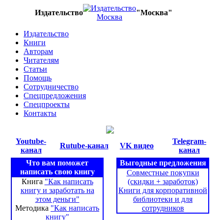
Издательство
"Москва"
Издательство
Книги
Авторам
Читателям
Статьи
Помощь
Сотрудничество
Спецпредложения
Спецпроекты
Контакты
Youtube-
Telegram-
Rutube-канал
VK видео
канал
канал
Что вам поможет
Выгодные предложения
написать свою книгу
Совместные покупки
Книга
"Как написать
(скидки + заработок)
книгу и заработать на
Книги для корпоративной
этом деньги"
библиотеки и для
Методика
"Как написать
сотрудников
книгу"