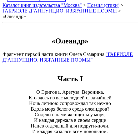
Каталог книг издательства "Москва"
>
Поэзия (стихи)
>
ГАБРИЭЛЕ Д’АННУНЦИО. ИЗБРАННЫЕ ПОЭМЫ
>
«Олеандр»
«Олеандр»
Фрагмент первой части книги Олега Самарина
"ГАБРИЭЛЕ
Д’АННУНЦИО. ИЗБРАННЫЕ ПОЭМЫ"
Часть I
О Эригoна, Аретyза, Вероника,
Кто здесь из вас мелодией сладчайшей
Ночь летнюю сопровождал так нежно
Вдоль моря белого средь олеандров?
Сидели с нами женщины у моря,
И каждая держала в своем сердце
Напев отдельный для подруги-ночи,
И каждая казалась всем довольной.