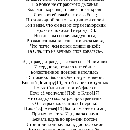
Но вовсе не от рабского дыханья
Был жив корабль, и вовсе не от крoви
И от костей тяжёлых с его бoка;
Но жил одной он только дивной силой
Той вещи, что он вёз из стран заморских
Герою из повозки Гиерону[15];
Но сделала его великодушным,
Возвышенным та вещь, что из-за моря,
Что легче, чем венок оливы дикой;
Та Ода, что из вечных слов ковалась».
«Да, правда-правда, – я сказал. – Я помню».
И сердце задрожало в глубине,
Божественной поэзией напoлнясь.
«Я помню. Было в Оде триумфальной:
Воспой Деметру[16], чтоб царила в тучных
Полях Сицилии, и чтоб фиалки
Дочь её увенчали! Пой, о Клио[17],
Что сладкую молву распространяешь,
О быстрых колесницах Гиерона!
Нике[18], Аглая[19] были вместе с ними,
При их полёте». И душа за снами
Бежала вдаль во времени потоке
К той пристани великой, достославной,
Что вечности полнa, словно корабль