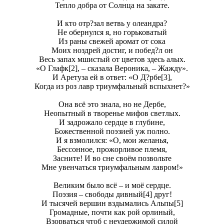
Тепло добрa от Солнца на закате.
И кто отр?зал ветвь у олеандра?
Не обернулся я, но горьковатый
Из раны свежей аромат от сока
Моих ноздрей достиг, и побед?л он
Весь запах мшистый от цветов здесь алых.
«О Глафк[2], – сказала Вероника, – Жажду».
И Аретуза ей в ответ: «О Д?рбе[3],
Когда из роз лавр триумфальный вспыхнет?»
Она всё это знала, но не Дербе,
Неопытный в творенье мифов светлых.
И задрожало сердце в глубине,
Божественной поэзией уж пoлно.
И я взмолился: «О, мои желанья,
Бессонное, прожорливое племя,
Засните! И во сне своём позвольте
Мне увенчаться триумфальным лавром!»
Великим было всё – и моё сердце.
Поэзия – свободы дивный[4] друг!
И тысячей вершин вздымались Альпы[5]
Громадные, почти как рой орлиный,
Взорваться чтоб с неудержимой силой