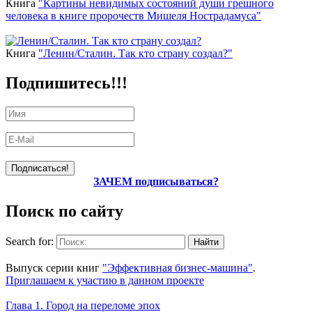
Книга
"Картины невидимых состояний души грешного
человека в книге пророчеств Мишеля Нострадамуса"
Книга
"Ленин/Сталин. Так кто страну создал?"
Подпишитесь!!!
ЗАЧЕМ подписываться?
Поиск по сайту
Search for:
Уникальный спецпроект
Выпуск серии книг
"Эффективная бизнес-машина"
.
Приглашаем к участию в данном проекте
Новое на сайте
Глава 1. Город на переломе эпох