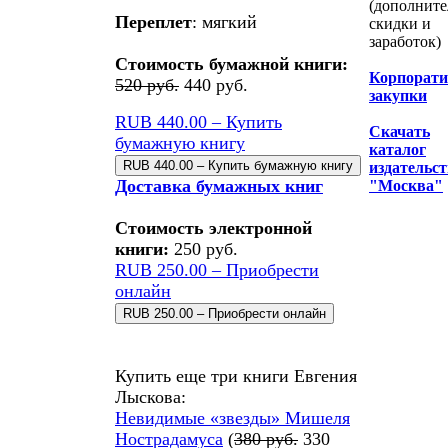
(дополнит
Переплет
: мягкий
скидки и
заработок)
Стоимость бумажной книги:
Корпорат
520 руб.
440 руб.
закупки
RUB 440.00 – Купить
Скачать
бумажную книгу
каталог
издательс
Доставка бумажных книг
"Москва"
Стоимость электронной
книги:
250 руб.
RUB 250.00 – Приобрести
онлайн
Купить еще три книги Евгения
Лыскова:
Невидимые «звезды» Мишеля
Нострадамуса
(
380 руб.
330