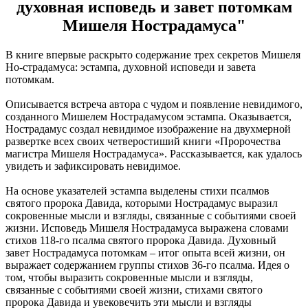
духовная исповедь и завет потомкам
Мишеля Нострадамуса"
В книге впервые раскрыто содержание трех секретов Мишеля
Но-страдамуса: эстампа, духовной исповеди и завета
потомкам.
Описывается встреча автора с чудом и появление невидимого,
созданного Мишелем Нострадамусом эстампа. Оказывается,
Нострадамус создал невидимое изображение на двухмерной
развертке всех своих четверостиший книги «Пророчества
магистра Мишеля Нострадамуса». Рассказывается, как удалось
увидеть и зафиксировать невидимое.
На основе указателей эстампа выделены стихи псалмов
святого пророка Давида, которыми Нострадамус выразил
сокровенные мысли и взгляды, связанные с событиями своей
жизни. Исповедь Мишеля Нострадамуса выражена словами
стихов 118-го псалма святого пророка Давида. Духовный
завет Нострадамуса потомкам – итог опыта всей жизни, он
выражает содержанием группы стихов 36-го псалма. Идея о
том, чтобы выразить сокровенные мысли и взгляды,
связанные с событиями своей жизни, стихами святого
пророка Давида и увековечить эти мысли и взгляды