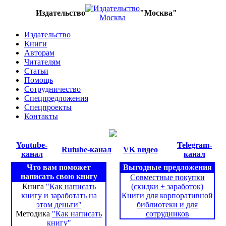
Издательство
"Москва"
Издательство
Книги
Авторам
Читателям
Статьи
Помощь
Сотрудничество
Спецпредложения
Спецпроекты
Контакты
Youtube-
Telegram-
Rutube-канал
VK видео
канал
канал
Что вам поможет
Выгодные предложения
написать свою книгу
Совместные покупки
Книга
"Как написать
(скидки + заработок)
книгу и заработать на
Книги для корпоративной
этом деньги"
библиотеки и для
Методика
"Как написать
сотрудников
книгу"