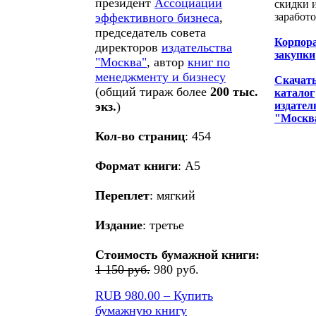
президент
Ассоциации
скидки 
эффективного бизнеса
,
заработо
председатель совета
Корпор
директоров
издательства
закупки
"Москва"
, автор
книг по
менеджменту и бизнесу
Скачат
(общий тираж более
200 тыс.
каталог
экз.
)
издател
"Москв
Кол-во страниц
: 454
Формат книги
: А5
Переплет
: мягкий
Издание
: третье
Стоимость бумажной книги:
1 150 руб.
980 руб.
RUB 980.00 – Купить
бумажную книгу