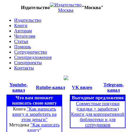
Издательство
"Москва"
Издательство
Книги
Авторам
Читателям
Статьи
Помощь
Сотрудничество
Спецпредложения
Спецпроекты
Контакты
Youtube-
Telegram-
Rutube-канал
VK видео
канал
канал
Что вам поможет
Выгодные предложения
написать свою книгу
Совместные покупки
Книга
"Как написать
(скидки + заработок)
книгу и заработать на
Книги для корпоративной
этом деньги"
библиотеки и для
Методика
"Как написать
сотрудников
книгу"