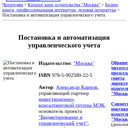
Читателям
>
Каталог книг издательства "Москва"
>
Бизнес
книги, профессиональная литература, деловая литература
>
Постановка и автоматизация управленческого учета
Постановка и автоматизация
управленческого учета
Издательство
:
"Москва"
Обраще
читател
председ
ISBN
978-5-902580-22-5
совета
директо
Автор
:
Александр Карпов
,
издател
управляющий партнер
"Москв
инвестиционно-
Совмес
консалтинговой группы МЭК
,
покупки
основатель проекта
издател
"Бюджетирование и
"Москв
управленческий учет"
,
(дополн