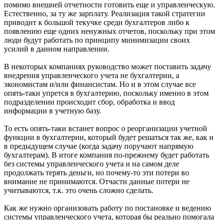
помимо внешней отчетности готовить еще и управленческую.
Естественно, за ту же зарплату. Реализация такой стратегии
приводит к большой текучке среди бухгалтеров либо к
появлению еще одних ненужных отчетов, поскольку при этом
люди будут работать по принципу минимизации своих
усилий в данном направлении.
В некоторых компаниях руководство может поставить задачу
внедрения управленческого учета не бухгалтерии, а
экономистам и/или финансистам. Но и в этом случае все
опять-таки упрется в бухгалтерию, поскольку именно в этом
подразделении происходит сбор, обработка и ввод
информации в учетную базу.
То есть опять-таки встанет вопрос о реорганизации учетной
функции в бухгалтерии, который будет решаться так же, как и
в предыдущем случае (когда задачу поручают напрямую
бухгалтерам). В итоге компания по-прежнему будет работать
без системы управленческого учета и на самом деле
продолжать терять деньги, но почему-то эти потери во
внимание не принимаются. Отчасти данные потери не
учитываются, т.к. это очень сложно сделать.
Как же нужно организовать работу по постановке и ведению
системы управленческого учета, которая бы реально помогала