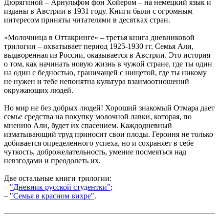
Дюрягиной – Арнульфом фон Хойером – на немецкий язык и
изданы в Австрии в 1931 году. Книги были с огромным
интересом приняты читателями в десятках стран.
«Молочница в Оттакринге» – третья книга дневниковой
трилогии – охватывает период 1925-1930 гг. Семья Али,
выдворенная из России, оказывается в Австрии. Это история
о том, как начинать новую жизнь в чужой стране, где ты один
на один с бедностью, граничащей с нищетой, где ты никому
не нужен и тебе непонятна культура взаимоотношений
окружающих людей.
Но мир не без добрых людей! Хороший знакомый Отмара дает
семье средства на покупку молочной лавки, которая, по
мнению Али, будет их спасением. Каждодневный
изматывающий труд приносит свои плоды. Героиня не только
добивается определенного успеха, но и сохраняет в себе
чуткость, доброжелательность, умение посмеяться над
невзгодами и преодолеть их.
Две остальные книги трилогии:
–
"Дневник русской студентки"
;
–
"Семья в красном вихре"
.