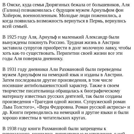
В Омске, куда семья Дюрягиных бежала от большевиков, Аля
(Галина) познакомилась с будущим мужем Арнульфом фон
Хойером, военнопленным. Молодые люди поженились, а
когда появилась возможность вернуться в Пермь, вернулись
всей семьей.
В 1925 году Аля, Арнульф и маленький Александр были
вынуждены покинуть Россию. Трудная жизнь в Австрии
заставила супругов приобрести в долг молочную лавку, чтобы
хоть как-то существовать. Перипетии своей жизни все эти
годы Аля поверяла дневнику.
В 1931 году дневники Али Рахмановой были переведены
мужем Арнульфом на немецкий язык и изданы в Австрии.
Затем последовали другие произведения, в том числе
носившие антибольшевистский характер. Также в своем
творчестве писательница обращалась к биографическому
материалу известных русских деятелей, так были созданы
произведения «Трагедия одной жизни. Супружеский роман
Льва Толстого», «Вера Федоровна. Роман русской актрисы» и
др. Книги переводились на немецкий и другие языки и были
хорошо известны в читательских кругах.
В 1938 году книги Рахмановой были запрещены к
переизданию, кончились литературные выступления, о ней