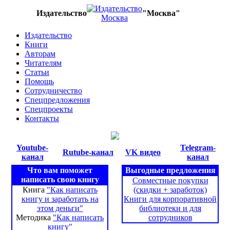
Издательство
"Москва"
Издательство
Книги
Авторам
Читателям
Статьи
Помощь
Сотрудничество
Спецпредложения
Спецпроекты
Контакты
Youtube-
Telegram-
Rutube-канал
VK видео
канал
канал
Что вам поможет
Выгодные предложения
написать свою книгу
Совместные покупки
Книга
"Как написать
(скидки + заработок)
книгу и заработать на
Книги для корпоративной
этом деньги"
библиотеки и для
Методика
"Как написать
сотрудников
книгу"