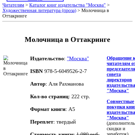
Читателям
>
Каталог книг издательства "Москва"
>
Художественная литература (проза)
> Молочница в
Оттакринге
Молочница в Оттакринге
Издательство
:
"Москва"
Обращение 
читателям о
председател
ISBN
978-5-6049526-2-7
совета
директоров
Автор
: Аля Рахманова
издательств
"Москва"
Кол-во страниц
: 222 стр.
Совместные
покупки кни
Формат книги
: А5
издательств
"Москва"
Переплет
: твердый
(дополнител
скидки и
Стоимость книги:
1 080 руб.
заработок)