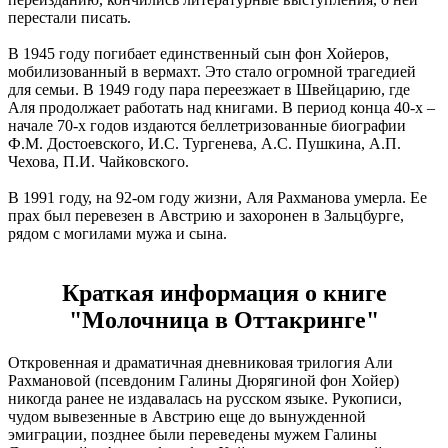
перестали писать.
В 1945 году погибает единственный сын фон Хойеров,
мобилизованный в вермахт. Это стало огромной трагедией
для семьи. В 1949 году пара переезжает в Швейцарию, где
Аля продолжает работать над книгами. В период конца 40-х –
начале 70-х годов издаются беллетризованные биографии
Ф.М. Достоевского, И.С. Тургенева, А.С. Пушкина, А.П.
Чехова, П.И. Чайковского.
В 1991 году, на 92-ом году жизни, Аля Рахманова умерла. Ее
прах был перевезен в Австрию и захоронен в Зальцбурге,
рядом с могилами мужа и сына.
Краткая информация о книге
"Молочница в Оттакринге"
Откровенная и драматичная дневниковая трилогия Али
Рахмановой (псевдоним Галины Дюрягиной фон Хойер)
никогда ранее не издавалась на русском языке. Рукописи,
чудом вывезенные в Австрию еще до вынужденной
эмиграции, позднее были переведены мужем Галины