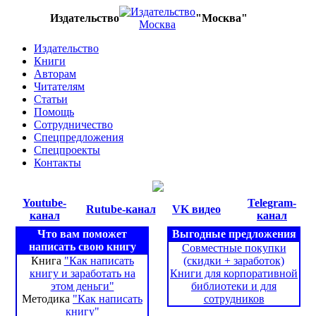
Издательство
"Москва"
Издательство
Книги
Авторам
Читателям
Статьи
Помощь
Сотрудничество
Спецпредложения
Спецпроекты
Контакты
Youtube-
Telegram-
Rutube-канал
VK видео
канал
канал
Что вам поможет
Выгодные предложения
написать свою книгу
Совместные покупки
Книга
"Как написать
(скидки + заработок)
книгу и заработать на
Книги для корпоративной
этом деньги"
библиотеки и для
Методика
"Как написать
сотрудников
книгу"