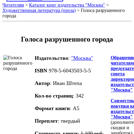
Читателям
>
Каталог книг издательства "Москва"
>
Художественная литература (проза)
> Голоса разрушенного
города
Голоса разрушенного города
Издательство
:
"Москва"
Обращени
читателям
председат
ISBN
978-5-6043503-5-5
совета
директоро
Автор
: Иван Штепа
издательс
"Москва"
Кол-во страниц
: 342
Совместн
покупки к
Формат книги
: А5
издательс
"Москва"
Переплет
: твердый
(дополнит
скидки и
Стоимость книги:
1 100 руб.
заработок)