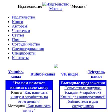
Издательство
"Москва"
Издательство
Книги
Авторам
Читателям
Статьи
Помощь
Сотрудничество
Спецпредложения
Спецпроекты
Контакты
Youtube-
Telegram-
Rutube-канал
VK видео
канал
канал
Что вам поможет
Выгодные предложения
написать свою книгу
Совместные покупки
Книга
"Как написать
(скидки + заработок)
книгу и заработать на
Книги для корпоративной
этом деньги"
библиотеки и для
Методика
"Как написать
сотрудников
книгу"