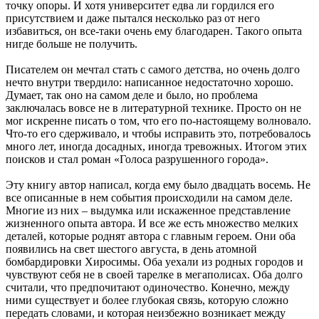
точку опоры. И хотя университет едва ли гордился его
присутствием и даже пытался несколько раз от него
избавиться, он все-таки очень ему благодарен. Такого опыта
нигде больше не получить.
Писателем он мечтал стать с самого детства, но очень долго
нечто внутри твердило: написанное недостаточно хорошо.
Думает, так оно на самом деле и было, но проблема
заключалась вовсе не в литературной технике. Просто он не
мог искренне писать о том, что его по-настоящему волновало.
Что-то его сдерживало, и чтобы исправить это, потребовалось
много лет, иногда досадных, иногда тревожных. Итогом этих
поисков и стал роман «Голоса разрушенного города».
Эту книгу автор написал, когда ему было двадцать восемь. Не
все описанные в нем события происходили на самом деле.
Многие из них – выдумка или искаженное представление
жизненного опыта автора. И все же есть множество мелких
деталей, которые роднят автора с главным героем. Они оба
появились на свет шестого августа, в день атомной
бомбардировки Хиросимы. Оба уехали из родных городов и
чувствуют себя не в своей тарелке в мегаполисах. Оба долго
считали, что предпочитают одиночество. Конечно, между
ними существует и более глубокая связь, которую сложно
передать словами, и которая неизбежно возникает между