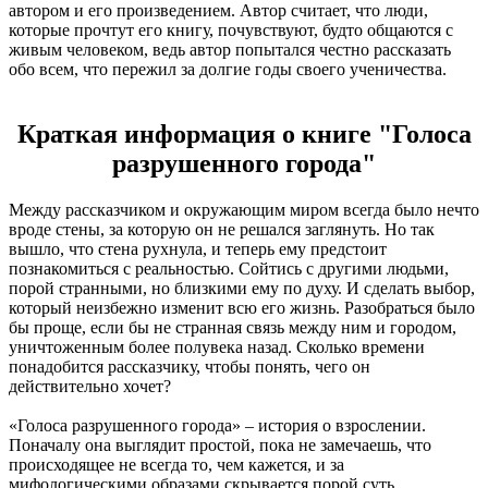
автором и его произведением. Автор считает, что люди,
которые прочтут его книгу, почувствуют, будто общаются с
живым человеком, ведь автор попытался честно рассказать
обо всем, что пережил за долгие годы своего ученичества.
Краткая информация о книге "Голоса
разрушенного города"
Между рассказчиком и окружающим миром всегда было нечто
вроде стены, за которую он не решался заглянуть. Но так
вышло, что стена рухнула, и теперь ему предстоит
познакомиться с реальностью. Сойтись с другими людьми,
порой странными, но близкими ему по духу. И сделать выбор,
который неизбежно изменит всю его жизнь. Разобраться было
бы проще, если бы не странная связь между ним и городом,
уничтоженным более полувека назад. Сколько времени
понадобится рассказчику, чтобы понять, чего он
действительно хочет?
«Голоса разрушенного города» – история о взрослении.
Поначалу она выглядит простой, пока не замечаешь, что
происходящее не всегда то, чем кажется, и за
мифологическими образами скрывается порой суть