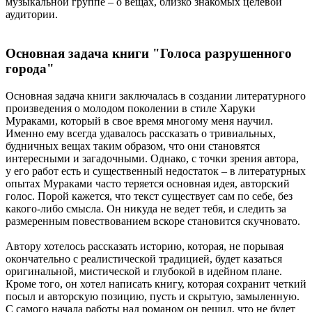
музыкальной группе – о вещах, близко знакомых целевой
аудитории.
Основная задача книги "Голоса разрушенного
города"
Основная задача книги заключалась в создании литературного
произведения о молодом поколении в стиле Харуки
Мураками, который в свое время многому меня научил.
Именно ему всегда удавалось рассказать о тривиальных,
будничных вещах таким образом, что они становятся
интересными и загадочными. Однако, с точки зрения автора,
у его работ есть и существенный недостаток – в литературных
опытах Мураками часто теряется основная идея, авторский
голос. Порой кажется, что текст существует сам по себе, без
какого-либо смысла. Он никуда не ведет тебя, и следить за
размеренным повествованием вскоре становится скучновато.
Автору хотелось рассказать историю, которая, не порывая
окончательно с реалистической традицией, будет казаться
оригинальной, мистической и глубокой в идейном плане.
Кроме того, он хотел написать книгу, которая сохранит четкий
посыл и авторскую позицию, пусть и скрытую, замыленную.
С самого начала работы над романом он решил, что не будет