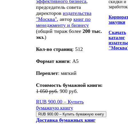
эффективного бизнеса
,
скидки и
председатель совета
заработок
директоров
издательства
Корпора
"Москва"
, автор
книг по
закупки
менеджменту и бизнесу
(общий тираж более
200 тыс.
Скачать
экз.
)
каталог
издатель
"Москва
Кол-во страниц
: 512
Формат книги
: А5
Переплет
: мягкий
Стоимость бумажной книги:
1 050 руб.
900 руб.
RUB 900.00 – Купить
бумажную книгу
Доставка бумажных книг