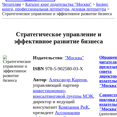
Читателям
>
Каталог книг издательства "Москва"
>
Бизнес
книги, профессиональная литература, деловая литература
>
Стратегическое управление и эффективное развитие бизнеса
Стратегическое управление и
эффективное развитие бизнеса
Издательство
:
"Москва"
Обращен
читателя
председа
ISBN
978-5-902580-03-X
совета
директор
Автор
:
Александр Карпов
,
издатель
управляющий партнер
"Москва
инвестиционно-
Совмест
консалтинговой группы МЭК
,
покупки 
директор и ведущий
издатель
консультант
Компании РиК
,
"Москва
президент
Ассоциации
(дополни