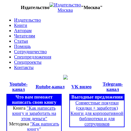
Издательство
"Москва"
Издательство
Книги
Авторам
Читателям
Статьи
Помощь
Сотрудничество
Спецпредложения
Спецпроекты
Контакты
Youtube-
Telegram-
Rutube-канал
VK видео
канал
канал
Что вам поможет
Выгодные предложения
написать свою книгу
Совместные покупки
Книга
"Как написать
(скидки + заработок)
книгу и заработать на
Книги для корпоративной
этом деньги"
библиотеки и для
Методика
"Как написать
сотрудников
книгу"