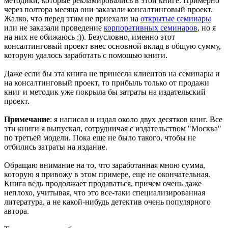
методики, которые рекламировались в этой книге. Примерно
через полтора месяца они заказали консалтинговый проект.
Жалко, что перед этим не приехали на
открытые семинары
или не заказали проведение
корпоративных семинаров
, но я
на них не обижаюсь :)). Безусловно, именно этот
консалтинговый проект внес основной вклад в общую сумму,
которую удалось заработать с помощью книги.
Даже если бы эта книга не принесла клиентов на семинары и
на консалтинговый проект, то прибыль только от продажи
книг и методик уже покрыла бы затраты на издательский
проект.
Примечание
: я написал и издал около двух десятков книг. Все
эти книги я выпускал, сотрудничая с издательством "Москва"
по третьей модели. Пока еще не было такого, чтобы не
отбились затраты на издание.
Обращаю внимание на то, что заработанная мною сумма,
которую я привожу в этом примере, еще не окончательная.
Книга ведь продолжает продаваться, причем очень даже
неплохо, учитывая, что это все-таки специализированная
литература, а не какой-нибудь детектив очень популярного
автора.