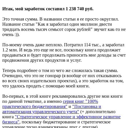
Итак, мой заработок составил 1 238 740 руб.
Это точная сумма. В названии статьи я ее просто округлил.
Название статьи "Как я заработал один миллион двести
тридцать восемь тысяч семьсот сорок рублей" звучит как-то не
очень :)).
По-моему очень даже неплохо. Потратил 114 тыс., а заработал
1.2 млн. И ведь это еще не все, поскольку книга продолжает
продаваться и будет продолжать приносить мне доходы за счет
продвижения других продуктов и услуг.
Теперь подробнее о том из чего же сложилась такая сумма.
Очевидно, что это не гонорар (я вообще от них отказываюсь
во всех своих издательских проектах), а это заработок на том,
что удалось продать с помощью моей книги.
Во-первых, в этой книге рекламировались другие мои книги
по данной тематике, а именно
серия книг "100%
практического бюджетирования"
и
"Постановка и
автоматизация управленческого учета"
(+ дополнительно
книга
"Стратегическое управление и эффективное развитие
бизнеса"
, поскольку бюджетирование и стратегическое
управление тесно взаимосвязаны друг с другом).