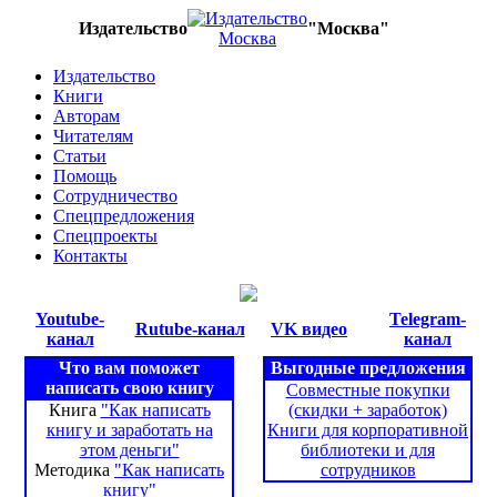
Издательство
"Москва"
Издательство
Книги
Авторам
Читателям
Статьи
Помощь
Сотрудничество
Спецпредложения
Спецпроекты
Контакты
Youtube-
Telegram-
Rutube-канал
VK видео
канал
канал
Что вам поможет
Выгодные предложения
написать свою книгу
Совместные покупки
Книга
"Как написать
(скидки + заработок)
книгу и заработать на
Книги для корпоративной
этом деньги"
библиотеки и для
Методика
"Как написать
сотрудников
книгу"